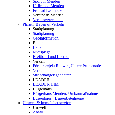
Sport in Menden
Hallenbad Menden
Freibad Leitmecke
Vereine in Menden
Vereinsverzeichnis
Planen, Bauen & Verkehr
Stadtplanung
Stadtplanung
Geoinformation
Bauen
Bauen
Mietspiegel
Breitband und Internet
Verkehr
Förderprojekt Radweg Untere Promenade
Verkehr
Straßenangelegenheiten
LEADER
LEADER HIM
Bürgerhaus
Bürgerhaus Menden, Umbaumaßnahme
Bürgerhaus - Bürgerbeteiligung
Umwelt & Immobilienservice
Umwelt
Abfall