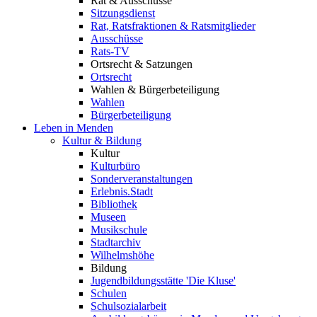
Rat & Ausschüsse
Sitzungsdienst
Rat, Ratsfraktionen & Ratsmitglieder
Ausschüsse
Rats-TV
Ortsrecht & Satzungen
Ortsrecht
Wahlen & Bürgerbeteiligung
Wahlen
Bürgerbeteiligung
Leben in Menden
Kultur & Bildung
Kultur
Kulturbüro
Sonderveranstaltungen
Erlebnis.Stadt
Bibliothek
Museen
Musikschule
Stadtarchiv
Wilhelmshöhe
Bildung
Jugendbildungsstätte 'Die Kluse'
Schulen
Schulsozialarbeit