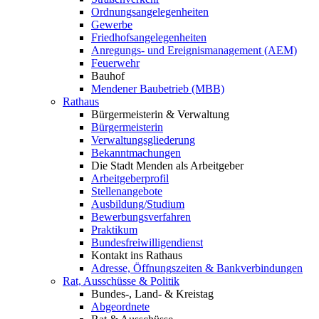
Ordnungsangelegenheiten
Gewerbe
Friedhofsangelegenheiten
Anregungs- und Ereignismanagement (AEM)
Feuerwehr
Bauhof
Mendener Baubetrieb (MBB)
Rathaus
Bürgermeisterin & Verwaltung
Bürgermeisterin
Verwaltungsgliederung
Bekanntmachungen
Die Stadt Menden als Arbeitgeber
Arbeitgeberprofil
Stellenangebote
Ausbildung/Studium
Bewerbungsverfahren
Praktikum
Bundesfreiwilligendienst
Kontakt ins Rathaus
Adresse, Öffnungszeiten & Bankverbindungen
Rat, Ausschüsse & Politik
Bundes-, Land- & Kreistag
Abgeordnete