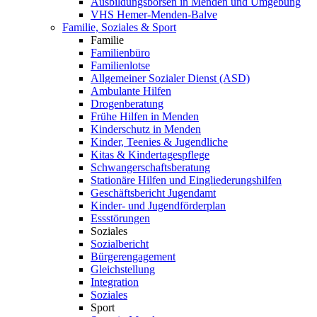
Ausbildungsbörsen in Menden und Umgebung
VHS Hemer-Menden-Balve
Familie, Soziales & Sport
Familie
Familienbüro
Familienlotse
Allgemeiner Sozialer Dienst (ASD)
Ambulante Hilfen
Drogenberatung
Frühe Hilfen in Menden
Kinderschutz in Menden
Kinder, Teenies & Jugendliche
Kitas & Kindertagespflege
Schwangerschaftsberatung
Stationäre Hilfen und Eingliederungshilfen
Geschäftsbericht Jugendamt
Kinder- und Jugendförderplan
Essstörungen
Soziales
Sozialbericht
Bürgerengagement
Gleichstellung
Integration
Soziales
Sport