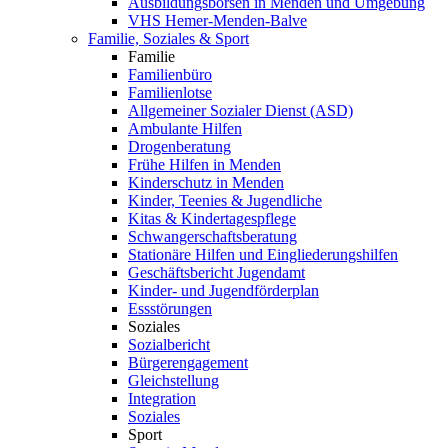
Ausbildungsbörsen in Menden und Umgebung
VHS Hemer-Menden-Balve
Familie, Soziales & Sport
Familie
Familienbüro
Familienlotse
Allgemeiner Sozialer Dienst (ASD)
Ambulante Hilfen
Drogenberatung
Frühe Hilfen in Menden
Kinderschutz in Menden
Kinder, Teenies & Jugendliche
Kitas & Kindertagespflege
Schwangerschaftsberatung
Stationäre Hilfen und Eingliederungshilfen
Geschäftsbericht Jugendamt
Kinder- und Jugendförderplan
Essstörungen
Soziales
Sozialbericht
Bürgerengagement
Gleichstellung
Integration
Soziales
Sport