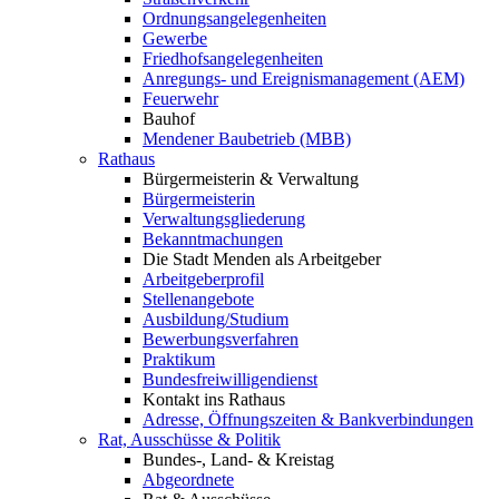
Ordnungsangelegenheiten
Gewerbe
Friedhofsangelegenheiten
Anregungs- und Ereignismanagement (AEM)
Feuerwehr
Bauhof
Mendener Baubetrieb (MBB)
Rathaus
Bürgermeisterin & Verwaltung
Bürgermeisterin
Verwaltungsgliederung
Bekanntmachungen
Die Stadt Menden als Arbeitgeber
Arbeitgeberprofil
Stellenangebote
Ausbildung/Studium
Bewerbungsverfahren
Praktikum
Bundesfreiwilligendienst
Kontakt ins Rathaus
Adresse, Öffnungszeiten & Bankverbindungen
Rat, Ausschüsse & Politik
Bundes-, Land- & Kreistag
Abgeordnete