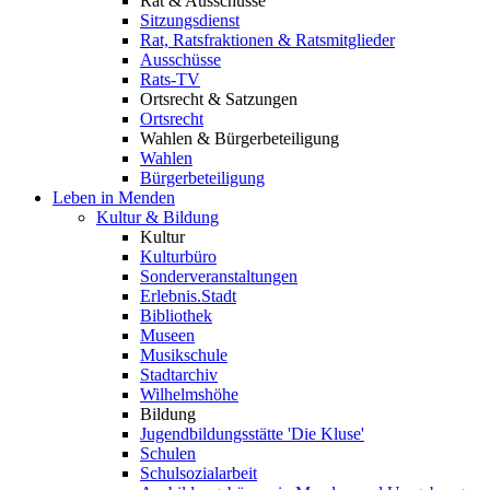
Rat & Ausschüsse
Sitzungsdienst
Rat, Ratsfraktionen & Ratsmitglieder
Ausschüsse
Rats-TV
Ortsrecht & Satzungen
Ortsrecht
Wahlen & Bürgerbeteiligung
Wahlen
Bürgerbeteiligung
Leben in Menden
Kultur & Bildung
Kultur
Kulturbüro
Sonderveranstaltungen
Erlebnis.Stadt
Bibliothek
Museen
Musikschule
Stadtarchiv
Wilhelmshöhe
Bildung
Jugendbildungsstätte 'Die Kluse'
Schulen
Schulsozialarbeit