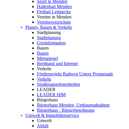
Sport in Menden
Hallenbad Menden
Freibad Leitmecke
Vereine in Menden
Vereinsverzeichnis
Planen, Bauen & Verkehr
Stadtplanung
Stadtplanung
Geoinformation
Bauen
Bauen
Mietspiegel
Breitband und Internet
Verkehr
Förderprojekt Radweg Untere Promenade
Verkehr
Straßenangelegenheiten
LEADER
LEADER HIM
Bürgerhaus
Bürgerhaus Menden, Umbaumaßnahme
Bürgerhaus - Bürgerbeteiligung
Umwelt & Immobilienservice
Umwelt
Abfall