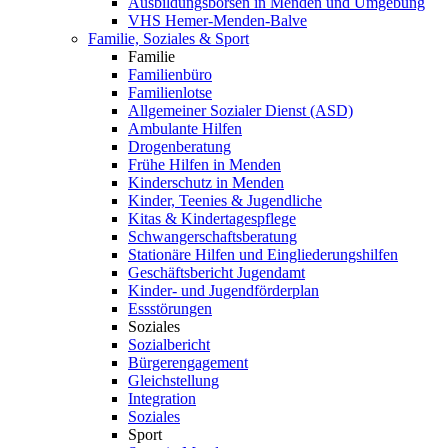
Ausbildungsbörsen in Menden und Umgebung
VHS Hemer-Menden-Balve
Familie, Soziales & Sport
Familie
Familienbüro
Familienlotse
Allgemeiner Sozialer Dienst (ASD)
Ambulante Hilfen
Drogenberatung
Frühe Hilfen in Menden
Kinderschutz in Menden
Kinder, Teenies & Jugendliche
Kitas & Kindertagespflege
Schwangerschaftsberatung
Stationäre Hilfen und Eingliederungshilfen
Geschäftsbericht Jugendamt
Kinder- und Jugendförderplan
Essstörungen
Soziales
Sozialbericht
Bürgerengagement
Gleichstellung
Integration
Soziales
Sport