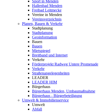
Sport in Menden
Hallenbad Menden
Freibad Leitmecke
Vereine in Menden
Vereinsverzeichnis
Planen, Bauen & Verkehr
Stadtplanung
Stadtplanung
Geoinformation
Bauen
Bauen
Mietspiegel
Breitband und Internet
Verkehr
Förderprojekt Radweg Untere Promenade
Verkehr
Straßenangelegenheiten
LEADER
LEADER HIM
Bürgerhaus
Bürgerhaus Menden, Umbaumaßnahme
Bürgerhaus - Bürgerbeteiligung
Umwelt & Immobilienservice
Umwelt
Abfall