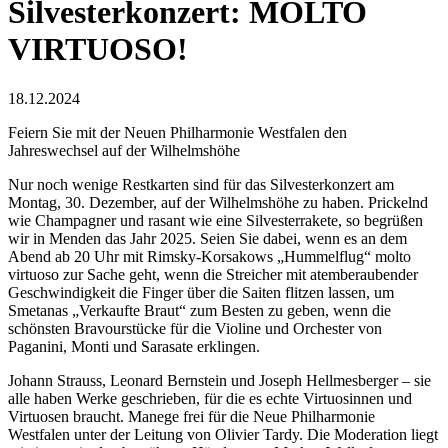
Silvesterkonzert: MOLTO
VIRTUOSO!
18.12.2024
Feiern Sie mit der Neuen Philharmonie Westfalen den
Jahreswechsel auf der Wilhelmshöhe
Nur noch wenige Restkarten sind für das Silvesterkonzert am
Montag, 30. Dezember, auf der Wilhelmshöhe zu haben. Prickelnd
wie Champagner und rasant wie eine Silvesterrakete, so begrüßen
wir in Menden das Jahr 2025. Seien Sie dabei, wenn es an dem
Abend ab 20 Uhr mit Rimsky-Korsakows „Hummelflug“ molto
virtuoso zur Sache geht, wenn die Streicher mit atemberaubender
Geschwindigkeit die Finger über die Saiten flitzen lassen, um
Smetanas „Verkaufte Braut“ zum Besten zu geben, wenn die
schönsten Bravourstücke für die Violine und Orchester von
Paganini, Monti und Sarasate erklingen.
Johann Strauss, Leonard Bernstein und Joseph Hellmesberger – sie
alle haben Werke geschrieben, für die es echte Virtuosinnen und
Virtuosen braucht. Manege frei für die Neue Philharmonie
Westfalen unter der Leitung von Olivier Tardy. Die Moderation liegt