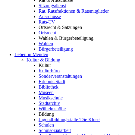
Rat & Ausschüsse
Sitzungsdienst
Rat, Ratsfraktionen & Ratsmitglieder
Ausschüsse
Rats-TV
Ortsrecht & Satzungen
Ortsrecht
Wahlen & Bürgerbeteiligung
Wahlen
Bürgerbeteiligung
Leben in Menden
Kultur & Bildung
Kultur
Kulturbüro
Sonderveranstaltungen
Erlebnis.Stadt
Bibliothek
Museen
Musikschule
Stadtarchiv
Wilhelmshöhe
Bildung
Jugendbildungsstätte 'Die Kluse'
Schulen
Schulsozialarbeit