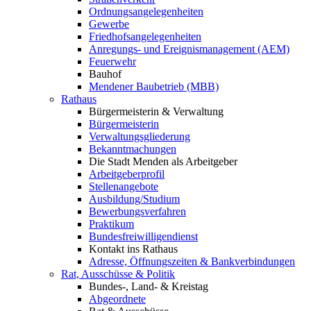
Ordnungsangelegenheiten
Gewerbe
Friedhofsangelegenheiten
Anregungs- und Ereignismanagement (AEM)
Feuerwehr
Bauhof
Mendener Baubetrieb (MBB)
Rathaus
Bürgermeisterin & Verwaltung
Bürgermeisterin
Verwaltungsgliederung
Bekanntmachungen
Die Stadt Menden als Arbeitgeber
Arbeitgeberprofil
Stellenangebote
Ausbildung/Studium
Bewerbungsverfahren
Praktikum
Bundesfreiwilligendienst
Kontakt ins Rathaus
Adresse, Öffnungszeiten & Bankverbindungen
Rat, Ausschüsse & Politik
Bundes-, Land- & Kreistag
Abgeordnete