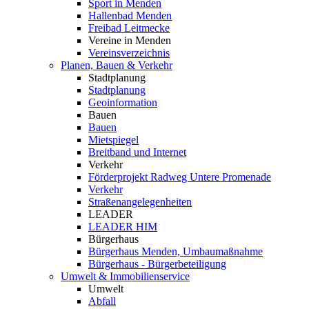
Sport in Menden
Hallenbad Menden
Freibad Leitmecke
Vereine in Menden
Vereinsverzeichnis
Planen, Bauen & Verkehr
Stadtplanung
Stadtplanung
Geoinformation
Bauen
Bauen
Mietspiegel
Breitband und Internet
Verkehr
Förderprojekt Radweg Untere Promenade
Verkehr
Straßenangelegenheiten
LEADER
LEADER HIM
Bürgerhaus
Bürgerhaus Menden, Umbaumaßnahme
Bürgerhaus - Bürgerbeteiligung
Umwelt & Immobilienservice
Umwelt
Abfall