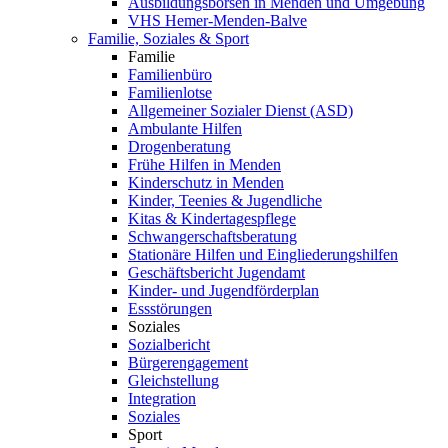
Ausbildungsbörsen in Menden und Umgebung
VHS Hemer-Menden-Balve
Familie, Soziales & Sport
Familie
Familienbüro
Familienlotse
Allgemeiner Sozialer Dienst (ASD)
Ambulante Hilfen
Drogenberatung
Frühe Hilfen in Menden
Kinderschutz in Menden
Kinder, Teenies & Jugendliche
Kitas & Kindertagespflege
Schwangerschaftsberatung
Stationäre Hilfen und Eingliederungshilfen
Geschäftsbericht Jugendamt
Kinder- und Jugendförderplan
Essstörungen
Soziales
Sozialbericht
Bürgerengagement
Gleichstellung
Integration
Soziales
Sport