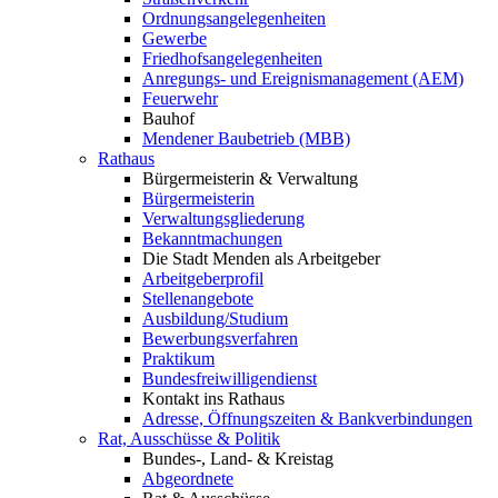
Ordnungsangelegenheiten
Gewerbe
Friedhofsangelegenheiten
Anregungs- und Ereignismanagement (AEM)
Feuerwehr
Bauhof
Mendener Baubetrieb (MBB)
Rathaus
Bürgermeisterin & Verwaltung
Bürgermeisterin
Verwaltungsgliederung
Bekanntmachungen
Die Stadt Menden als Arbeitgeber
Arbeitgeberprofil
Stellenangebote
Ausbildung/Studium
Bewerbungsverfahren
Praktikum
Bundesfreiwilligendienst
Kontakt ins Rathaus
Adresse, Öffnungszeiten & Bankverbindungen
Rat, Ausschüsse & Politik
Bundes-, Land- & Kreistag
Abgeordnete