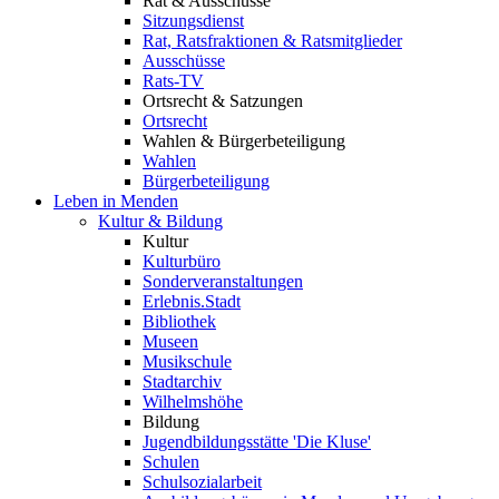
Rat & Ausschüsse
Sitzungsdienst
Rat, Ratsfraktionen & Ratsmitglieder
Ausschüsse
Rats-TV
Ortsrecht & Satzungen
Ortsrecht
Wahlen & Bürgerbeteiligung
Wahlen
Bürgerbeteiligung
Leben in Menden
Kultur & Bildung
Kultur
Kulturbüro
Sonderveranstaltungen
Erlebnis.Stadt
Bibliothek
Museen
Musikschule
Stadtarchiv
Wilhelmshöhe
Bildung
Jugendbildungsstätte 'Die Kluse'
Schulen
Schulsozialarbeit