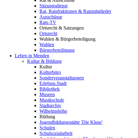
Rat & Ausschüsse
Sitzungsdienst
Rat, Ratsfraktionen & Ratsmitglieder
Ausschüsse
Rats-TV
Ortsrecht & Satzungen
Ortsrecht
Wahlen & Bürgerbeteiligung
Wahlen
Bürgerbeteiligung
Leben in Menden
Kultur & Bildung
Kultur
Kulturbüro
Sonderveranstaltungen
Erlebnis.Stadt
Bibliothek
Museen
Musikschule
Stadtarchiv
Wilhelmshöhe
Bildung
Jugendbildungsstätte 'Die Kluse'
Schulen
Schulsozialarbeit