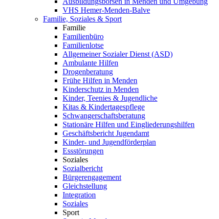
Ausbildungsbörsen in Menden und Umgebung
VHS Hemer-Menden-Balve
Familie, Soziales & Sport
Familie
Familienbüro
Familienlotse
Allgemeiner Sozialer Dienst (ASD)
Ambulante Hilfen
Drogenberatung
Frühe Hilfen in Menden
Kinderschutz in Menden
Kinder, Teenies & Jugendliche
Kitas & Kindertagespflege
Schwangerschaftsberatung
Stationäre Hilfen und Eingliederungshilfen
Geschäftsbericht Jugendamt
Kinder- und Jugendförderplan
Essstörungen
Soziales
Sozialbericht
Bürgerengagement
Gleichstellung
Integration
Soziales
Sport