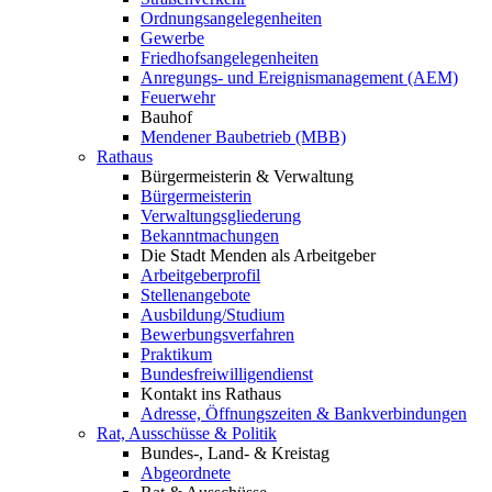
Ordnungsangelegenheiten
Gewerbe
Friedhofsangelegenheiten
Anregungs- und Ereignismanagement (AEM)
Feuerwehr
Bauhof
Mendener Baubetrieb (MBB)
Rathaus
Bürgermeisterin & Verwaltung
Bürgermeisterin
Verwaltungsgliederung
Bekanntmachungen
Die Stadt Menden als Arbeitgeber
Arbeitgeberprofil
Stellenangebote
Ausbildung/Studium
Bewerbungsverfahren
Praktikum
Bundesfreiwilligendienst
Kontakt ins Rathaus
Adresse, Öffnungszeiten & Bankverbindungen
Rat, Ausschüsse & Politik
Bundes-, Land- & Kreistag
Abgeordnete