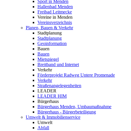
Sport in Menden
Hallenbad Menden
Freibad Leitmecke
Vereine in Menden
Vereinsverzeichnis
Planen, Bauen & Verkehr
Stadtplanung
Stadtplanung
Geoinformation
Bauen
Bauen
Mietspiegel
Breitband und Internet
Verkehr
Förderprojekt Radweg Untere Promenade
Verkehr
Straßenangelegenheiten
LEADER
LEADER HIM
Bürgerhaus
Bürgerhaus Menden, Umbaumaßnahme
Bürgerhaus - Bürgerbeteiligung
Umwelt & Immobilienservice
Umwelt
Abfall