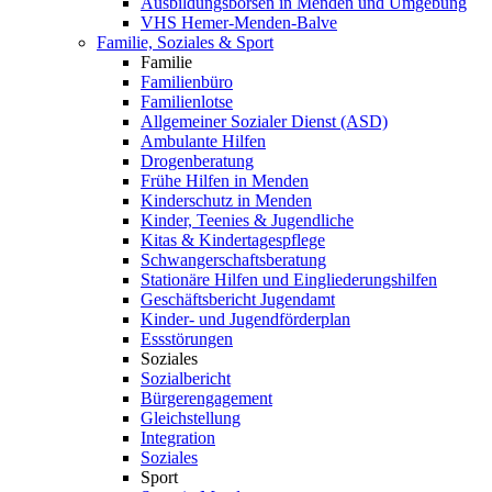
Ausbildungsbörsen in Menden und Umgebung
VHS Hemer-Menden-Balve
Familie, Soziales & Sport
Familie
Familienbüro
Familienlotse
Allgemeiner Sozialer Dienst (ASD)
Ambulante Hilfen
Drogenberatung
Frühe Hilfen in Menden
Kinderschutz in Menden
Kinder, Teenies & Jugendliche
Kitas & Kindertagespflege
Schwangerschaftsberatung
Stationäre Hilfen und Eingliederungshilfen
Geschäftsbericht Jugendamt
Kinder- und Jugendförderplan
Essstörungen
Soziales
Sozialbericht
Bürgerengagement
Gleichstellung
Integration
Soziales
Sport