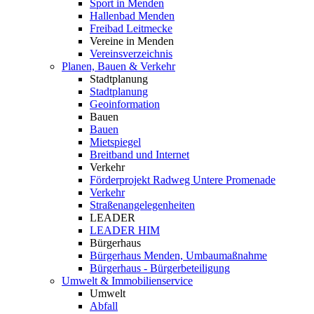
Sport in Menden
Hallenbad Menden
Freibad Leitmecke
Vereine in Menden
Vereinsverzeichnis
Planen, Bauen & Verkehr
Stadtplanung
Stadtplanung
Geoinformation
Bauen
Bauen
Mietspiegel
Breitband und Internet
Verkehr
Förderprojekt Radweg Untere Promenade
Verkehr
Straßenangelegenheiten
LEADER
LEADER HIM
Bürgerhaus
Bürgerhaus Menden, Umbaumaßnahme
Bürgerhaus - Bürgerbeteiligung
Umwelt & Immobilienservice
Umwelt
Abfall