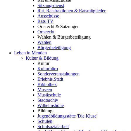
Rat & Ausschüsse
Sitzungsdienst
Rat, Ratsfraktionen & Ratsmitglieder
Ausschüsse
Rats-TV
Ortsrecht & Satzungen
Ortsrecht
Wahlen & Bürgerbeteiligung
Wahlen
Bürgerbeteiligung
Leben in Menden
Kultur & Bildung
Kultur
Kulturbüro
Sonderveranstaltungen
Erlebnis.Stadt
Bibliothek
Museen
Musikschule
Stadtarchiv
Wilhelmshöhe
Bildung
Jugendbildungsstätte 'Die Kluse'
Schulen
Schulsozialarbeit