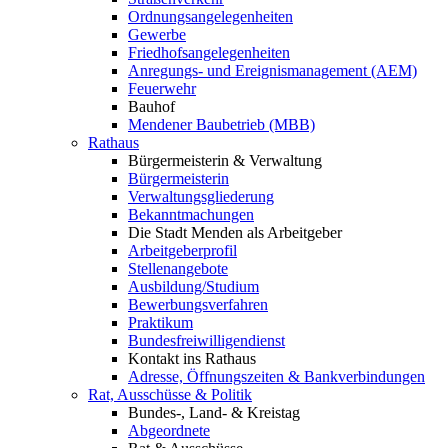
Ordnungsangelegenheiten
Gewerbe
Friedhofsangelegenheiten
Anregungs- und Ereignismanagement (AEM)
Feuerwehr
Bauhof
Mendener Baubetrieb (MBB)
Rathaus
Bürgermeisterin & Verwaltung
Bürgermeisterin
Verwaltungsgliederung
Bekanntmachungen
Die Stadt Menden als Arbeitgeber
Arbeitgeberprofil
Stellenangebote
Ausbildung/Studium
Bewerbungsverfahren
Praktikum
Bundesfreiwilligendienst
Kontakt ins Rathaus
Adresse, Öffnungszeiten & Bankverbindungen
Rat, Ausschüsse & Politik
Bundes-, Land- & Kreistag
Abgeordnete