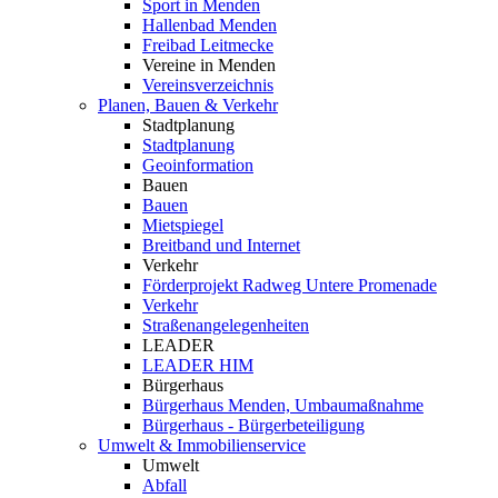
Sport in Menden
Hallenbad Menden
Freibad Leitmecke
Vereine in Menden
Vereinsverzeichnis
Planen, Bauen & Verkehr
Stadtplanung
Stadtplanung
Geoinformation
Bauen
Bauen
Mietspiegel
Breitband und Internet
Verkehr
Förderprojekt Radweg Untere Promenade
Verkehr
Straßenangelegenheiten
LEADER
LEADER HIM
Bürgerhaus
Bürgerhaus Menden, Umbaumaßnahme
Bürgerhaus - Bürgerbeteiligung
Umwelt & Immobilienservice
Umwelt
Abfall