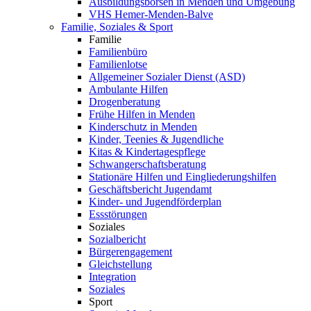
Ausbildungsbörsen in Menden und Umgebung
VHS Hemer-Menden-Balve
Familie, Soziales & Sport
Familie
Familienbüro
Familienlotse
Allgemeiner Sozialer Dienst (ASD)
Ambulante Hilfen
Drogenberatung
Frühe Hilfen in Menden
Kinderschutz in Menden
Kinder, Teenies & Jugendliche
Kitas & Kindertagespflege
Schwangerschaftsberatung
Stationäre Hilfen und Eingliederungshilfen
Geschäftsbericht Jugendamt
Kinder- und Jugendförderplan
Essstörungen
Soziales
Sozialbericht
Bürgerengagement
Gleichstellung
Integration
Soziales
Sport