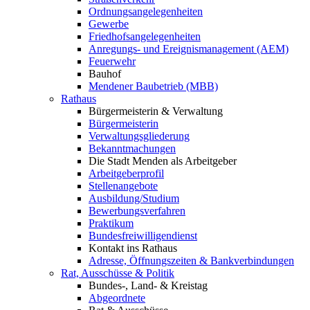
Ordnungsangelegenheiten
Gewerbe
Friedhofsangelegenheiten
Anregungs- und Ereignismanagement (AEM)
Feuerwehr
Bauhof
Mendener Baubetrieb (MBB)
Rathaus
Bürgermeisterin & Verwaltung
Bürgermeisterin
Verwaltungsgliederung
Bekanntmachungen
Die Stadt Menden als Arbeitgeber
Arbeitgeberprofil
Stellenangebote
Ausbildung/Studium
Bewerbungsverfahren
Praktikum
Bundesfreiwilligendienst
Kontakt ins Rathaus
Adresse, Öffnungszeiten & Bankverbindungen
Rat, Ausschüsse & Politik
Bundes-, Land- & Kreistag
Abgeordnete