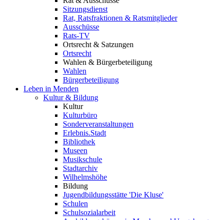
Rat & Ausschüsse
Sitzungsdienst
Rat, Ratsfraktionen & Ratsmitglieder
Ausschüsse
Rats-TV
Ortsrecht & Satzungen
Ortsrecht
Wahlen & Bürgerbeteiligung
Wahlen
Bürgerbeteiligung
Leben in Menden
Kultur & Bildung
Kultur
Kulturbüro
Sonderveranstaltungen
Erlebnis.Stadt
Bibliothek
Museen
Musikschule
Stadtarchiv
Wilhelmshöhe
Bildung
Jugendbildungsstätte 'Die Kluse'
Schulen
Schulsozialarbeit