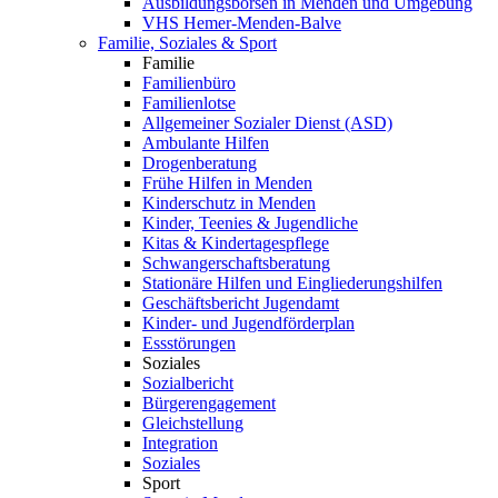
Ausbildungsbörsen in Menden und Umgebung
VHS Hemer-Menden-Balve
Familie, Soziales & Sport
Familie
Familienbüro
Familienlotse
Allgemeiner Sozialer Dienst (ASD)
Ambulante Hilfen
Drogenberatung
Frühe Hilfen in Menden
Kinderschutz in Menden
Kinder, Teenies & Jugendliche
Kitas & Kindertagespflege
Schwangerschaftsberatung
Stationäre Hilfen und Eingliederungshilfen
Geschäftsbericht Jugendamt
Kinder- und Jugendförderplan
Essstörungen
Soziales
Sozialbericht
Bürgerengagement
Gleichstellung
Integration
Soziales
Sport