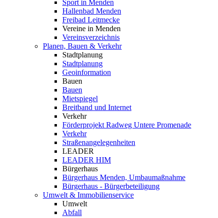
Sport in Menden
Hallenbad Menden
Freibad Leitmecke
Vereine in Menden
Vereinsverzeichnis
Planen, Bauen & Verkehr
Stadtplanung
Stadtplanung
Geoinformation
Bauen
Bauen
Mietspiegel
Breitband und Internet
Verkehr
Förderprojekt Radweg Untere Promenade
Verkehr
Straßenangelegenheiten
LEADER
LEADER HIM
Bürgerhaus
Bürgerhaus Menden, Umbaumaßnahme
Bürgerhaus - Bürgerbeteiligung
Umwelt & Immobilienservice
Umwelt
Abfall