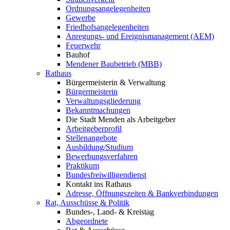
Ordnungsangelegenheiten
Gewerbe
Friedhofsangelegenheiten
Anregungs- und Ereignismanagement (AEM)
Feuerwehr
Bauhof
Mendener Baubetrieb (MBB)
Rathaus
Bürgermeisterin & Verwaltung
Bürgermeisterin
Verwaltungsgliederung
Bekanntmachungen
Die Stadt Menden als Arbeitgeber
Arbeitgeberprofil
Stellenangebote
Ausbildung/Studium
Bewerbungsverfahren
Praktikum
Bundesfreiwilligendienst
Kontakt ins Rathaus
Adresse, Öffnungszeiten & Bankverbindungen
Rat, Ausschüsse & Politik
Bundes-, Land- & Kreistag
Abgeordnete