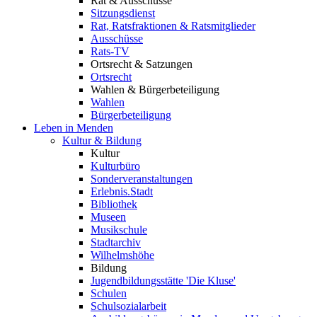
Rat & Ausschüsse
Sitzungsdienst
Rat, Ratsfraktionen & Ratsmitglieder
Ausschüsse
Rats-TV
Ortsrecht & Satzungen
Ortsrecht
Wahlen & Bürgerbeteiligung
Wahlen
Bürgerbeteiligung
Leben in Menden
Kultur & Bildung
Kultur
Kulturbüro
Sonderveranstaltungen
Erlebnis.Stadt
Bibliothek
Museen
Musikschule
Stadtarchiv
Wilhelmshöhe
Bildung
Jugendbildungsstätte 'Die Kluse'
Schulen
Schulsozialarbeit