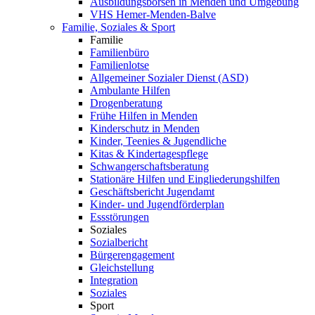
Ausbildungsbörsen in Menden und Umgebung
VHS Hemer-Menden-Balve
Familie, Soziales & Sport
Familie
Familienbüro
Familienlotse
Allgemeiner Sozialer Dienst (ASD)
Ambulante Hilfen
Drogenberatung
Frühe Hilfen in Menden
Kinderschutz in Menden
Kinder, Teenies & Jugendliche
Kitas & Kindertagespflege
Schwangerschaftsberatung
Stationäre Hilfen und Eingliederungshilfen
Geschäftsbericht Jugendamt
Kinder- und Jugendförderplan
Essstörungen
Soziales
Sozialbericht
Bürgerengagement
Gleichstellung
Integration
Soziales
Sport