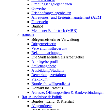
Ordnungsangelegenheiten
Gewerbe
Friedhofsangelegenheiten
Anregungs- und Ereignismanagement (AEM)
Feuerwehr
Bauhof
Mendener Baubetrieb (MBB)
Rathaus
Bürgermeisterin & Verwaltung
Bürgermeisterin
Verwaltungsgliederung
Bekanntmachungen
Die Stadt Menden als Arbeitgeber
Arbeitgeberprofil
Stellenangebote
Ausbildung/Studium
Bewerbungsverfahren
Praktikum
Bundesfreiwilligendienst
Kontakt ins Rathaus
Adresse, Öffnungszeiten & Bankverbindungen
Rat, Ausschüsse & Politik
Bundes-, Land- & Kreistag
Abgeordnete