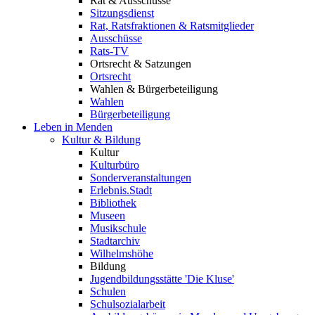
Rat & Ausschüsse
Sitzungsdienst
Rat, Ratsfraktionen & Ratsmitglieder
Ausschüsse
Rats-TV
Ortsrecht & Satzungen
Ortsrecht
Wahlen & Bürgerbeteiligung
Wahlen
Bürgerbeteiligung
Leben in Menden
Kultur & Bildung
Kultur
Kulturbüro
Sonderveranstaltungen
Erlebnis.Stadt
Bibliothek
Museen
Musikschule
Stadtarchiv
Wilhelmshöhe
Bildung
Jugendbildungsstätte 'Die Kluse'
Schulen
Schulsozialarbeit