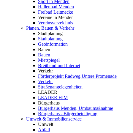
Sport in Menden
Hallenbad Menden
Freibad Leitmecke
Vereine in Menden
Vereinsverzeichnis
Planen, Bauen & Verkehr
Stadtplanung
Stadtplanung
Geoinformation
Bauen
Bauen
Mietspiegel
Breitband und Internet
Verkehr
Förderprojekt Radweg Untere Promenade
Verkehr
Straßenangelegenheiten
LEADER
LEADER HIM
Bürgerhaus
Bürgerhaus Menden, Umbaumaßnahme
Bürgerhaus - Bürgerbeteiligung
Umwelt & Immobilienservice
Umwelt
Abfall