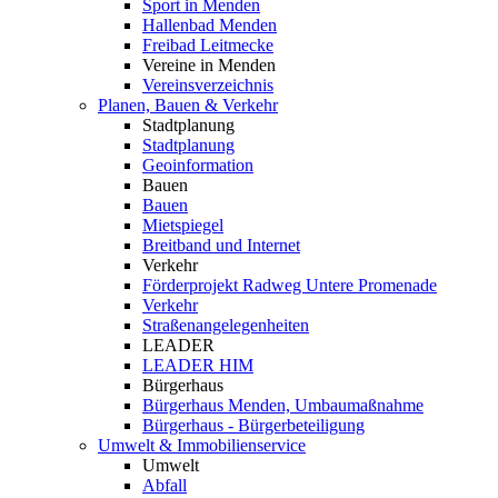
Sport in Menden
Hallenbad Menden
Freibad Leitmecke
Vereine in Menden
Vereinsverzeichnis
Planen, Bauen & Verkehr
Stadtplanung
Stadtplanung
Geoinformation
Bauen
Bauen
Mietspiegel
Breitband und Internet
Verkehr
Förderprojekt Radweg Untere Promenade
Verkehr
Straßenangelegenheiten
LEADER
LEADER HIM
Bürgerhaus
Bürgerhaus Menden, Umbaumaßnahme
Bürgerhaus - Bürgerbeteiligung
Umwelt & Immobilienservice
Umwelt
Abfall