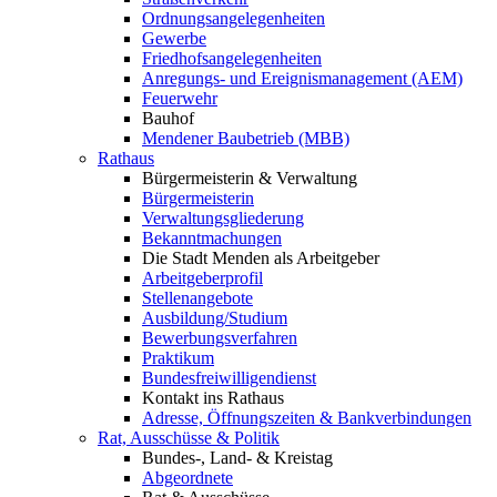
Ordnungsangelegenheiten
Gewerbe
Friedhofsangelegenheiten
Anregungs- und Ereignismanagement (AEM)
Feuerwehr
Bauhof
Mendener Baubetrieb (MBB)
Rathaus
Bürgermeisterin & Verwaltung
Bürgermeisterin
Verwaltungsgliederung
Bekanntmachungen
Die Stadt Menden als Arbeitgeber
Arbeitgeberprofil
Stellenangebote
Ausbildung/Studium
Bewerbungsverfahren
Praktikum
Bundesfreiwilligendienst
Kontakt ins Rathaus
Adresse, Öffnungszeiten & Bankverbindungen
Rat, Ausschüsse & Politik
Bundes-, Land- & Kreistag
Abgeordnete