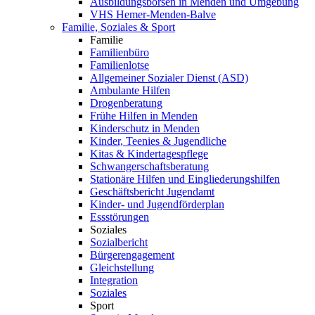
Ausbildungsbörsen in Menden und Umgebung
VHS Hemer-Menden-Balve
Familie, Soziales & Sport
Familie
Familienbüro
Familienlotse
Allgemeiner Sozialer Dienst (ASD)
Ambulante Hilfen
Drogenberatung
Frühe Hilfen in Menden
Kinderschutz in Menden
Kinder, Teenies & Jugendliche
Kitas & Kindertagespflege
Schwangerschaftsberatung
Stationäre Hilfen und Eingliederungshilfen
Geschäftsbericht Jugendamt
Kinder- und Jugendförderplan
Essstörungen
Soziales
Sozialbericht
Bürgerengagement
Gleichstellung
Integration
Soziales
Sport