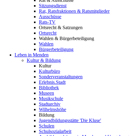
Rat & Ausschüsse
Sitzungsdienst
Rat, Ratsfraktionen & Ratsmitglieder
Ausschüsse
Rats-TV
Ortsrecht & Satzungen
Ortsrecht
Wahlen & Bürgerbeteiligung
Wahlen
Bürgerbeteiligung
Leben in Menden
Kultur & Bildung
Kultur
Kulturbüro
Sonderveranstaltungen
Erlebnis.Stadt
Bibliothek
Museen
Musikschule
Stadtarchiv
Wilhelmshöhe
Bildung
Jugendbildungsstätte 'Die Kluse'
Schulen
Schulsozialarbeit