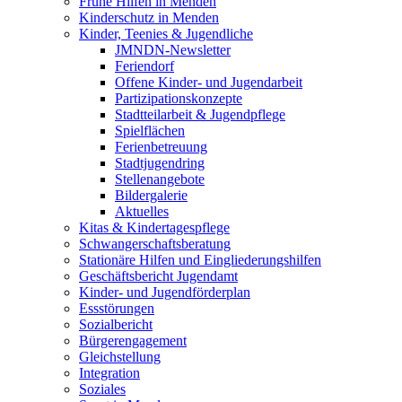
Frühe Hilfen in Menden
Kinderschutz in Menden
Kinder, Teenies & Jugendliche
JMNDN-Newsletter
Feriendorf
Offene Kinder- und Jugendarbeit
Partizipationskonzepte
Stadtteilarbeit & Jugendpflege
Spielflächen
Ferienbetreuung
Stadtjugendring
Stellenangebote
Bildergalerie
Aktuelles
Kitas & Kindertagespflege
Schwangerschaftsberatung
Stationäre Hilfen und Eingliederungshilfen
Geschäftsbericht Jugendamt
Kinder- und Jugendförderplan
Essstörungen
Sozialbericht
Bürgerengagement
Gleichstellung
Integration
Soziales