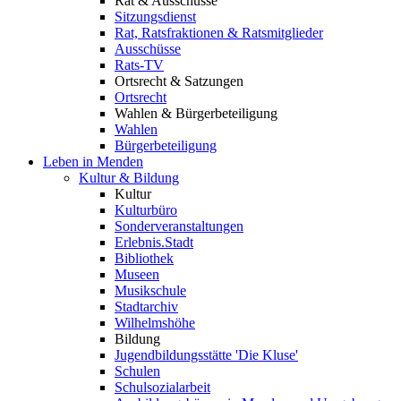
Rat & Ausschüsse
Sitzungsdienst
Rat, Ratsfraktionen & Ratsmitglieder
Ausschüsse
Rats-TV
Ortsrecht & Satzungen
Ortsrecht
Wahlen & Bürgerbeteiligung
Wahlen
Bürgerbeteiligung
Leben in Menden
Kultur & Bildung
Kultur
Kulturbüro
Sonderveranstaltungen
Erlebnis.Stadt
Bibliothek
Museen
Musikschule
Stadtarchiv
Wilhelmshöhe
Bildung
Jugendbildungsstätte 'Die Kluse'
Schulen
Schulsozialarbeit