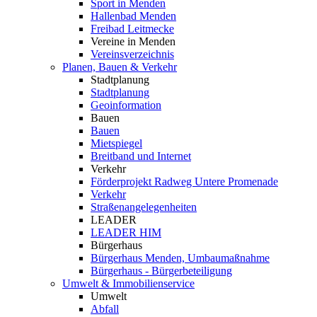
Sport in Menden
Hallenbad Menden
Freibad Leitmecke
Vereine in Menden
Vereinsverzeichnis
Planen, Bauen & Verkehr
Stadtplanung
Stadtplanung
Geoinformation
Bauen
Bauen
Mietspiegel
Breitband und Internet
Verkehr
Förderprojekt Radweg Untere Promenade
Verkehr
Straßenangelegenheiten
LEADER
LEADER HIM
Bürgerhaus
Bürgerhaus Menden, Umbaumaßnahme
Bürgerhaus - Bürgerbeteiligung
Umwelt & Immobilienservice
Umwelt
Abfall