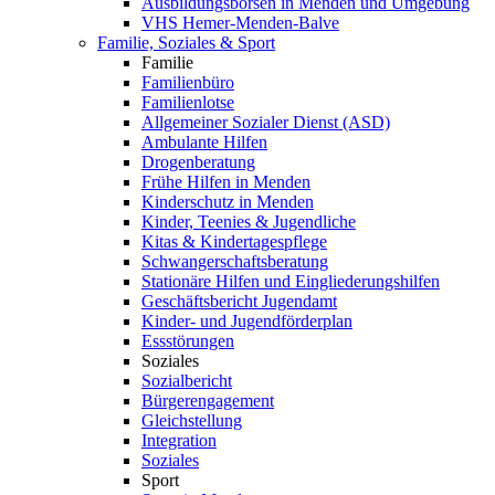
Ausbildungsbörsen in Menden und Umgebung
VHS Hemer-Menden-Balve
Familie, Soziales & Sport
Familie
Familienbüro
Familienlotse
Allgemeiner Sozialer Dienst (ASD)
Ambulante Hilfen
Drogenberatung
Frühe Hilfen in Menden
Kinderschutz in Menden
Kinder, Teenies & Jugendliche
Kitas & Kindertagespflege
Schwangerschaftsberatung
Stationäre Hilfen und Eingliederungshilfen
Geschäftsbericht Jugendamt
Kinder- und Jugendförderplan
Essstörungen
Soziales
Sozialbericht
Bürgerengagement
Gleichstellung
Integration
Soziales
Sport