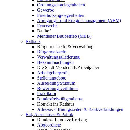
Ordnungsangelegenheiten
Gewerbe
Friedhofsangelegenheiten
Anregungs- und Ereignismanagement (AEM)
Feuerwehr
Bauhof
Mendener Baubetrieb (MBB)
Rathaus
Bürgermeisterin & Verwaltung
Bürgermeisterin
Verwaltungsgliederung
Bekanntmachungen
Die Stadt Menden als Arbeitgeber
Arbeitgeberprofil
Stellenangebote
Ausbildung/Studium
Bewerbungsverfahren
Praktikum
Bundesfreiwilligendienst
Kontakt ins Rathaus
Adresse, Öffnungszeiten & Bankverbindungen
Rat, Ausschüsse & Politik
Bundes-, Land- & Kreistag
Abgeordnete