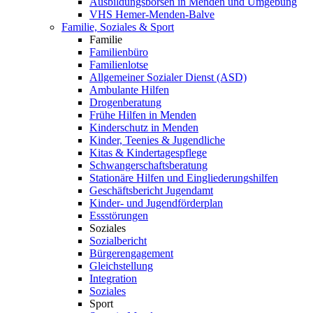
Ausbildungsbörsen in Menden und Umgebung
VHS Hemer-Menden-Balve
Familie, Soziales & Sport
Familie
Familienbüro
Familienlotse
Allgemeiner Sozialer Dienst (ASD)
Ambulante Hilfen
Drogenberatung
Frühe Hilfen in Menden
Kinderschutz in Menden
Kinder, Teenies & Jugendliche
Kitas & Kindertagespflege
Schwangerschaftsberatung
Stationäre Hilfen und Eingliederungshilfen
Geschäftsbericht Jugendamt
Kinder- und Jugendförderplan
Essstörungen
Soziales
Sozialbericht
Bürgerengagement
Gleichstellung
Integration
Soziales
Sport