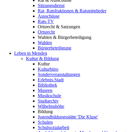
Rat & Ausschüsse
Sitzungsdienst
Rat, Ratsfraktionen & Ratsmitglieder
Ausschüsse
Rats-TV
Ortsrecht & Satzungen
Ortsrecht
Wahlen & Bürgerbeteiligung
Wahlen
Bürgerbeteiligung
Leben in Menden
Kultur & Bildung
Kultur
Kulturbüro
Sonderveranstaltungen
Erlebnis.Stadt
Bibliothek
Museen
Musikschule
Stadtarchiv
Wilhelmshöhe
Bildung
Jugendbildungsstätte 'Die Kluse'
Schulen
Schulsozialarbeit