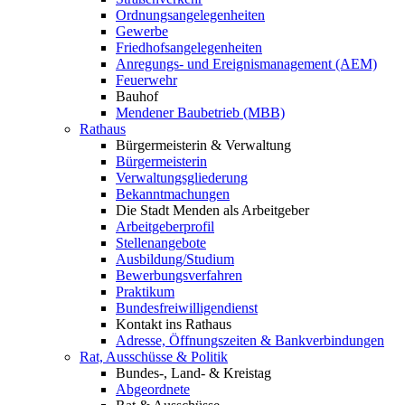
Ordnungsangelegenheiten
Gewerbe
Friedhofsangelegenheiten
Anregungs- und Ereignismanagement (AEM)
Feuerwehr
Bauhof
Mendener Baubetrieb (MBB)
Rathaus
Bürgermeisterin & Verwaltung
Bürgermeisterin
Verwaltungsgliederung
Bekanntmachungen
Die Stadt Menden als Arbeitgeber
Arbeitgeberprofil
Stellenangebote
Ausbildung/Studium
Bewerbungsverfahren
Praktikum
Bundesfreiwilligendienst
Kontakt ins Rathaus
Adresse, Öffnungszeiten & Bankverbindungen
Rat, Ausschüsse & Politik
Bundes-, Land- & Kreistag
Abgeordnete