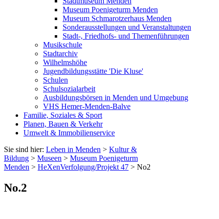
Stadtmuseum Menden
Museum Poenigeturm Menden
Museum Schmarotzerhaus Menden
Sonderausstellungen und Veranstaltungen
Stadt-, Friedhofs- und Themenführungen
Musikschule
Stadtarchiv
Wilhelmshöhe
Jugendbildungsstätte 'Die Kluse'
Schulen
Schulsozialarbeit
Ausbildungsbörsen in Menden und Umgebung
VHS Hemer-Menden-Balve
Familie, Soziales & Sport
Planen, Bauen & Verkehr
Umwelt & Immobilienservice
Sie sind hier:
Leben in Menden
>
Kultur &
Bildung
>
Museen
>
Museum Poenigeturm
Menden
>
HeXenVerfolgung/Projekt 47
> No2
No.2