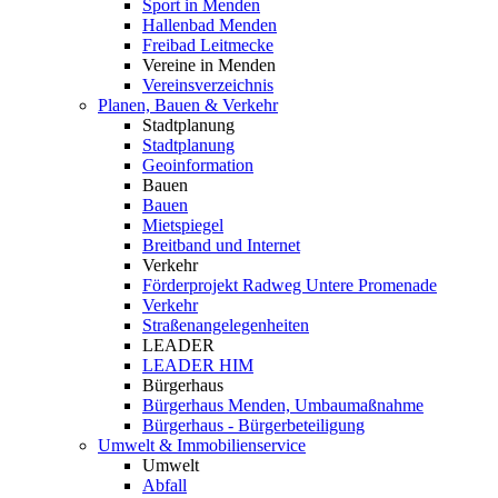
Sport in Menden
Hallenbad Menden
Freibad Leitmecke
Vereine in Menden
Vereinsverzeichnis
Planen, Bauen & Verkehr
Stadtplanung
Stadtplanung
Geoinformation
Bauen
Bauen
Mietspiegel
Breitband und Internet
Verkehr
Förderprojekt Radweg Untere Promenade
Verkehr
Straßenangelegenheiten
LEADER
LEADER HIM
Bürgerhaus
Bürgerhaus Menden, Umbaumaßnahme
Bürgerhaus - Bürgerbeteiligung
Umwelt & Immobilienservice
Umwelt
Abfall