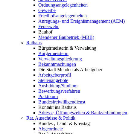
Ordnungsangelegenheiten
Gewerbe
Friedhofsangelegenheiten
Anregungs- und Ereignismanagement (AEM)
Feuerwehr
Bauhof
Mendener Baubetrieb (MBB)
Rathaus
Bürgermeisterin & Verwaltung
Bürgermeisterin
Verwaltungsgliederung
Bekanntmachungen
Die Stadt Menden als Arbeitgeber
Arbeitgeberprofil
Stellenangebote
Ausbildung/Studium
Bewerbungsverfahren
Praktikum
Bundesfreiwilligendienst
Kontakt ins Rathaus
Adresse, Öffnungszeiten & Bankverbindungen
Rat, Ausschüsse & Politik
Bundes-, Land- & Kreistag
Abgeordnete