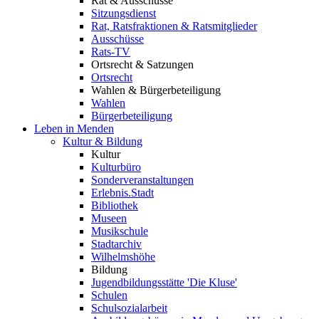
Rat & Ausschüsse
Sitzungsdienst
Rat, Ratsfraktionen & Ratsmitglieder
Ausschüsse
Rats-TV
Ortsrecht & Satzungen
Ortsrecht
Wahlen & Bürgerbeteiligung
Wahlen
Bürgerbeteiligung
Leben in Menden
Kultur & Bildung
Kultur
Kulturbüro
Sonderveranstaltungen
Erlebnis.Stadt
Bibliothek
Museen
Musikschule
Stadtarchiv
Wilhelmshöhe
Bildung
Jugendbildungsstätte 'Die Kluse'
Schulen
Schulsozialarbeit