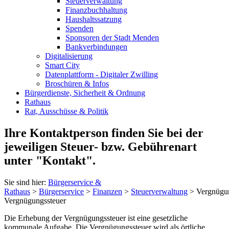
Steuerverwaltung
Finanzbuchhaltung
Haushaltssatzung
Spenden
Sponsoren der Stadt Menden
Bankverbindungen
Digitalisierung
Smart City
Datenplattform - Digitaler Zwilling
Broschüren & Infos
Bürgerdienste, Sicherheit & Ordnung
Rathaus
Rat, Ausschüsse & Politik
Ihre Kontaktperson finden Sie bei der
jeweiligen Steuer- bzw. Gebührenart
unter "Kontakt".
Sie sind hier:
Bürgerservice &
Rathaus
>
Bürgerservice
>
Finanzen
>
Steuerverwaltung
> Vergnügun
Vergnügungssteuer
Die Erhebung der Vergnügungssteuer ist eine gesetzliche
kommunale Aufgabe. Die Vergnügungssteuer wird als örtliche