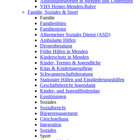
Ausbildungsbörsen in Menden und Umgebung
VHS Hemer-Menden-Balve
Familie, Soziales & Sport
Familie
Familienbüro
Familienlotse
Allgemeiner Sozialer Dienst (ASD)
Ambulante Hilfen
Drogenberatung
Frühe Hilfen in Menden
Kinderschutz in Menden
Kinder, Teenies & Jugendliche
Kitas & Kindertagespflege
Schwangerschaftsberatung
Stationäre Hilfen und Eingliederungshilfen
Geschäftsbericht Jugendamt
Kinder- und Jugendförderplan
Essstörungen
Soziales
Sozialbericht
Bürgerengagement
Gleichstellung
Integration
Soziales
Sport