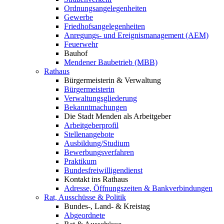
Ordnungsangelegenheiten
Gewerbe
Friedhofsangelegenheiten
Anregungs- und Ereignismanagement (AEM)
Feuerwehr
Bauhof
Mendener Baubetrieb (MBB)
Rathaus
Bürgermeisterin & Verwaltung
Bürgermeisterin
Verwaltungsgliederung
Bekanntmachungen
Die Stadt Menden als Arbeitgeber
Arbeitgeberprofil
Stellenangebote
Ausbildung/Studium
Bewerbungsverfahren
Praktikum
Bundesfreiwilligendienst
Kontakt ins Rathaus
Adresse, Öffnungszeiten & Bankverbindungen
Rat, Ausschüsse & Politik
Bundes-, Land- & Kreistag
Abgeordnete