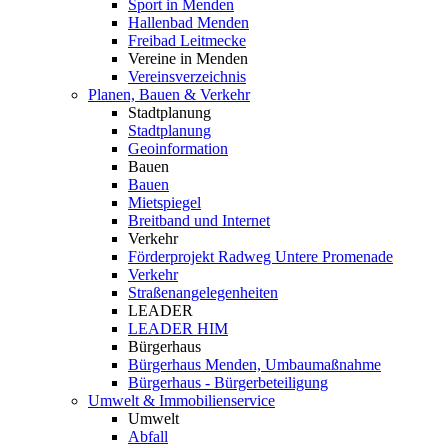
Sport in Menden
Hallenbad Menden
Freibad Leitmecke
Vereine in Menden
Vereinsverzeichnis
Planen, Bauen & Verkehr
Stadtplanung
Stadtplanung
Geoinformation
Bauen
Bauen
Mietspiegel
Breitband und Internet
Verkehr
Förderprojekt Radweg Untere Promenade
Verkehr
Straßenangelegenheiten
LEADER
LEADER HIM
Bürgerhaus
Bürgerhaus Menden, Umbaumaßnahme
Bürgerhaus - Bürgerbeteiligung
Umwelt & Immobilienservice
Umwelt
Abfall