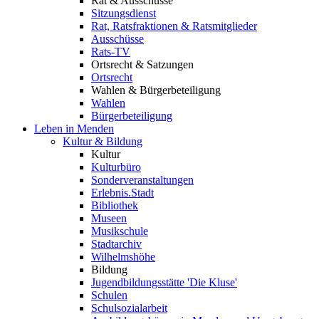
Rat & Ausschüsse
Sitzungsdienst
Rat, Ratsfraktionen & Ratsmitglieder
Ausschüsse
Rats-TV
Ortsrecht & Satzungen
Ortsrecht
Wahlen & Bürgerbeteiligung
Wahlen
Bürgerbeteiligung
Leben in Menden
Kultur & Bildung
Kultur
Kulturbüro
Sonderveranstaltungen
Erlebnis.Stadt
Bibliothek
Museen
Musikschule
Stadtarchiv
Wilhelmshöhe
Bildung
Jugendbildungsstätte 'Die Kluse'
Schulen
Schulsozialarbeit