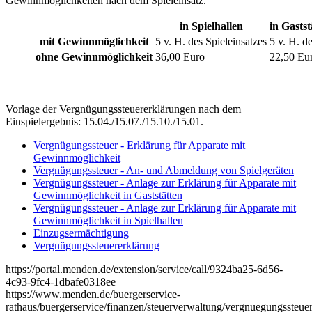
Gewinnmöglichkeiten nach dem Spieleinsatz.
in Spielhallen
in Gasts
mit Gewinnmöglichkeit
5 v. H. des Spieleinsatzes
5 v. H. d
ohne Gewinnmöglichkeit
36,00 Euro
22,50 Eu
Vorlage der Vergnügungssteuererklärungen nach dem
Einspielergebnis: 15.04./15.07./15.10./15.01.
Vergnügungssteuer - Erklärung für Apparate mit
Gewinnmöglichkeit
Vergnügungssteuer - An- und Abmeldung von Spielgeräten
Vergnügungssteuer - Anlage zur Erklärung für Apparate mit
Gewinnmöglichkeit in Gaststätten
Vergnügungssteuer - Anlage zur Erklärung für Apparate mit
Gewinnmöglichkeit in Spielhallen
Einzugsermächtigung
Vergnügungssteuererklärung
https://portal.menden.de/extension/service/call/9324ba25-6d56-
4c93-9fc4-1dbafe0318ee
https://www.menden.de/buergerservice-
rathaus/buergerservice/finanzen/steuerverwaltung/vergnuegungssteue