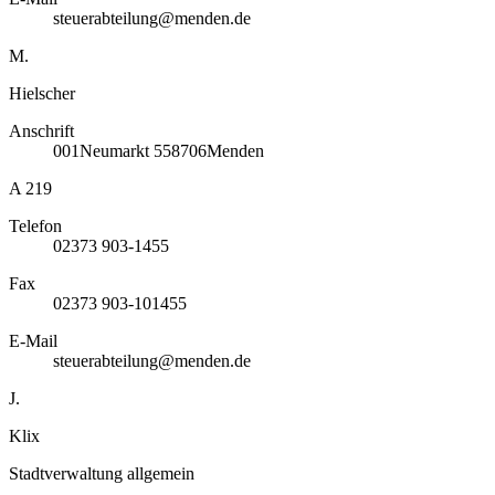
steuerabteilung@menden.de
M.
Hielscher
Anschrift
001
Neumarkt 5
58706
Menden
A 219
Telefon
02373 903-1455
Fax
02373 903-101455
E-Mail
steuerabteilung@menden.de
J.
Klix
Stadtverwaltung allgemein