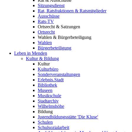
Rat & Ausschüsse
Sitzungsdienst
Rat, Ratsfraktionen & Ratsmitglieder
Ausschüsse
Rats-TV
Ortsrecht & Satzungen
Ortsrecht
Wahlen & Bürgerbeteiligung
Wahlen
Bürgerbeteiligung
Leben in Menden
Kultur & Bildung
Kultur
Kulturbüro
Sonderveranstaltungen
Erlebnis.Stadt
Bibliothek
Museen
Musikschule
Stadtarchiv
Wilhelmshöhe
Bildung
Jugendbildungsstätte 'Die Kluse'
Schulen
Schulsozialarbeit