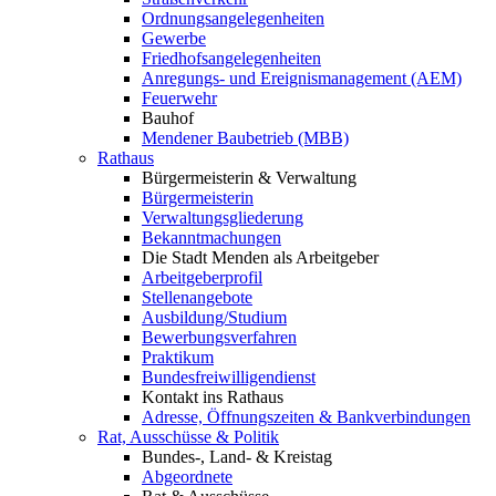
Ordnungsangelegenheiten
Gewerbe
Friedhofsangelegenheiten
Anregungs- und Ereignismanagement (AEM)
Feuerwehr
Bauhof
Mendener Baubetrieb (MBB)
Rathaus
Bürgermeisterin & Verwaltung
Bürgermeisterin
Verwaltungsgliederung
Bekanntmachungen
Die Stadt Menden als Arbeitgeber
Arbeitgeberprofil
Stellenangebote
Ausbildung/Studium
Bewerbungsverfahren
Praktikum
Bundesfreiwilligendienst
Kontakt ins Rathaus
Adresse, Öffnungszeiten & Bankverbindungen
Rat, Ausschüsse & Politik
Bundes-, Land- & Kreistag
Abgeordnete