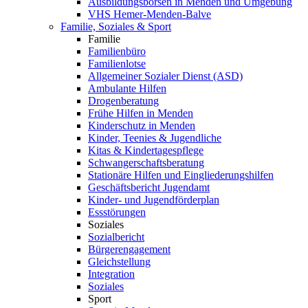
Ausbildungsbörsen in Menden und Umgebung
VHS Hemer-Menden-Balve
Familie, Soziales & Sport
Familie
Familienbüro
Familienlotse
Allgemeiner Sozialer Dienst (ASD)
Ambulante Hilfen
Drogenberatung
Frühe Hilfen in Menden
Kinderschutz in Menden
Kinder, Teenies & Jugendliche
Kitas & Kindertagespflege
Schwangerschaftsberatung
Stationäre Hilfen und Eingliederungshilfen
Geschäftsbericht Jugendamt
Kinder- und Jugendförderplan
Essstörungen
Soziales
Sozialbericht
Bürgerengagement
Gleichstellung
Integration
Soziales
Sport