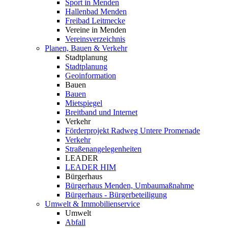
Sport in Menden
Hallenbad Menden
Freibad Leitmecke
Vereine in Menden
Vereinsverzeichnis
Planen, Bauen & Verkehr
Stadtplanung
Stadtplanung
Geoinformation
Bauen
Bauen
Mietspiegel
Breitband und Internet
Verkehr
Förderprojekt Radweg Untere Promenade
Verkehr
Straßenangelegenheiten
LEADER
LEADER HIM
Bürgerhaus
Bürgerhaus Menden, Umbaumaßnahme
Bürgerhaus - Bürgerbeteiligung
Umwelt & Immobilienservice
Umwelt
Abfall