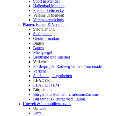
Sport in Menden
Hallenbad Menden
Freibad Leitmecke
Vereine in Menden
Vereinsverzeichnis
Planen, Bauen & Verkehr
Stadtplanung
Stadtplanung
Geoinformation
Bauen
Bauen
Mietspiegel
Breitband und Internet
Verkehr
Förderprojekt Radweg Untere Promenade
Verkehr
Straßenangelegenheiten
LEADER
LEADER HIM
Bürgerhaus
Bürgerhaus Menden, Umbaumaßnahme
Bürgerhaus - Bürgerbeteiligung
Umwelt & Immobilienservice
Umwelt
Abfall