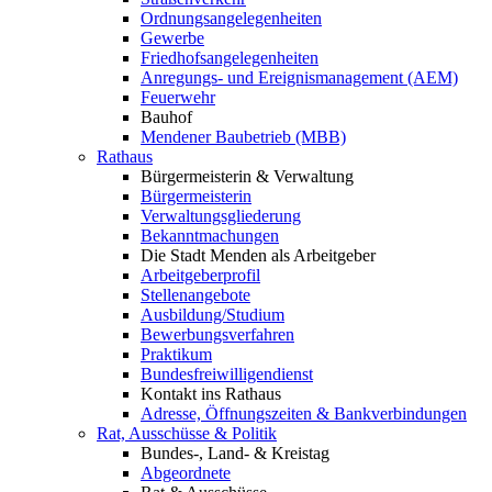
Ordnungsangelegenheiten
Gewerbe
Friedhofsangelegenheiten
Anregungs- und Ereignismanagement (AEM)
Feuerwehr
Bauhof
Mendener Baubetrieb (MBB)
Rathaus
Bürgermeisterin & Verwaltung
Bürgermeisterin
Verwaltungsgliederung
Bekanntmachungen
Die Stadt Menden als Arbeitgeber
Arbeitgeberprofil
Stellenangebote
Ausbildung/Studium
Bewerbungsverfahren
Praktikum
Bundesfreiwilligendienst
Kontakt ins Rathaus
Adresse, Öffnungszeiten & Bankverbindungen
Rat, Ausschüsse & Politik
Bundes-, Land- & Kreistag
Abgeordnete