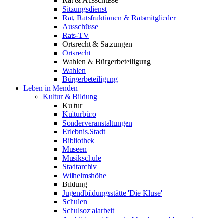
Rat & Ausschüsse
Sitzungsdienst
Rat, Ratsfraktionen & Ratsmitglieder
Ausschüsse
Rats-TV
Ortsrecht & Satzungen
Ortsrecht
Wahlen & Bürgerbeteiligung
Wahlen
Bürgerbeteiligung
Leben in Menden
Kultur & Bildung
Kultur
Kulturbüro
Sonderveranstaltungen
Erlebnis.Stadt
Bibliothek
Museen
Musikschule
Stadtarchiv
Wilhelmshöhe
Bildung
Jugendbildungsstätte 'Die Kluse'
Schulen
Schulsozialarbeit