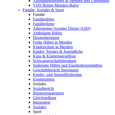
Ausbildungsbörsen in Menden und Umgebung
VHS Hemer-Menden-Balve
Familie, Soziales & Sport
Familie
Familienbüro
Familienlotse
Allgemeiner Sozialer Dienst (ASD)
Ambulante Hilfen
Drogenberatung
Frühe Hilfen in Menden
Kinderschutz in Menden
Kinder, Teenies & Jugendliche
Kitas & Kindertagespflege
Schwangerschaftsberatung
Stationäre Hilfen und Eingliederungshilfen
Geschäftsbericht Jugendamt
Kinder- und Jugendförderplan
Essstörungen
Soziales
Sozialbericht
Bürgerengagement
Gleichstellung
Integration
Soziales
Sport