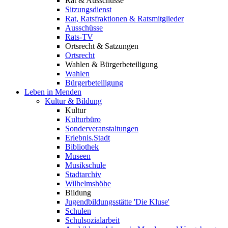
Rat & Ausschüsse
Sitzungsdienst
Rat, Ratsfraktionen & Ratsmitglieder
Ausschüsse
Rats-TV
Ortsrecht & Satzungen
Ortsrecht
Wahlen & Bürgerbeteiligung
Wahlen
Bürgerbeteiligung
Leben in Menden
Kultur & Bildung
Kultur
Kulturbüro
Sonderveranstaltungen
Erlebnis.Stadt
Bibliothek
Museen
Musikschule
Stadtarchiv
Wilhelmshöhe
Bildung
Jugendbildungsstätte 'Die Kluse'
Schulen
Schulsozialarbeit