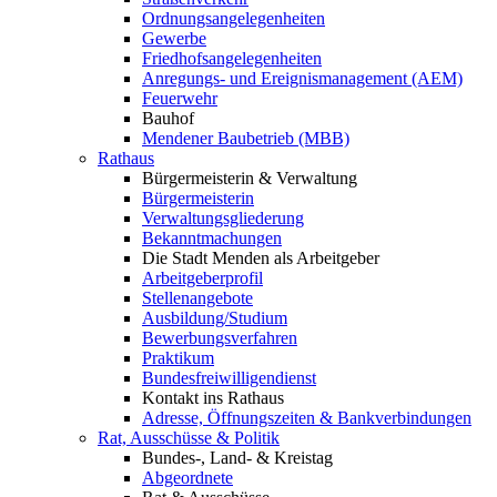
Ordnungsangelegenheiten
Gewerbe
Friedhofsangelegenheiten
Anregungs- und Ereignismanagement (AEM)
Feuerwehr
Bauhof
Mendener Baubetrieb (MBB)
Rathaus
Bürgermeisterin & Verwaltung
Bürgermeisterin
Verwaltungsgliederung
Bekanntmachungen
Die Stadt Menden als Arbeitgeber
Arbeitgeberprofil
Stellenangebote
Ausbildung/Studium
Bewerbungsverfahren
Praktikum
Bundesfreiwilligendienst
Kontakt ins Rathaus
Adresse, Öffnungszeiten & Bankverbindungen
Rat, Ausschüsse & Politik
Bundes-, Land- & Kreistag
Abgeordnete