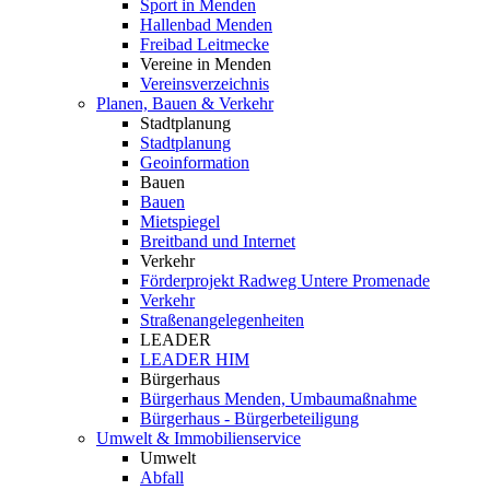
Sport in Menden
Hallenbad Menden
Freibad Leitmecke
Vereine in Menden
Vereinsverzeichnis
Planen, Bauen & Verkehr
Stadtplanung
Stadtplanung
Geoinformation
Bauen
Bauen
Mietspiegel
Breitband und Internet
Verkehr
Förderprojekt Radweg Untere Promenade
Verkehr
Straßenangelegenheiten
LEADER
LEADER HIM
Bürgerhaus
Bürgerhaus Menden, Umbaumaßnahme
Bürgerhaus - Bürgerbeteiligung
Umwelt & Immobilienservice
Umwelt
Abfall