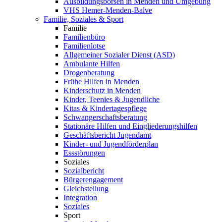
Ausbildungsbörsen in Menden und Umgebung
VHS Hemer-Menden-Balve
Familie, Soziales & Sport
Familie
Familienbüro
Familienlotse
Allgemeiner Sozialer Dienst (ASD)
Ambulante Hilfen
Drogenberatung
Frühe Hilfen in Menden
Kinderschutz in Menden
Kinder, Teenies & Jugendliche
Kitas & Kindertagespflege
Schwangerschaftsberatung
Stationäre Hilfen und Eingliederungshilfen
Geschäftsbericht Jugendamt
Kinder- und Jugendförderplan
Essstörungen
Soziales
Sozialbericht
Bürgerengagement
Gleichstellung
Integration
Soziales
Sport