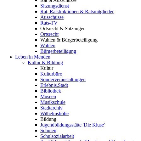
Rat & Ausschüsse
Sitzungsdienst
Rat, Ratsfraktionen & Ratsmitglieder
Ausschüsse
Rats-TV
Ortsrecht & Satzungen
Ortsrecht
Wahlen & Bürgerbeteiligung
Wahlen
Bürgerbeteiligung
Leben in Menden
Kultur & Bildung
Kultur
Kulturbüro
Sonderveranstaltungen
Erlebnis.Stadt
Bibliothek
Museen
Musikschule
Stadtarchiv
Wilhelmshöhe
Bildung
Jugendbildungsstätte 'Die Kluse'
Schulen
Schulsozialarbeit