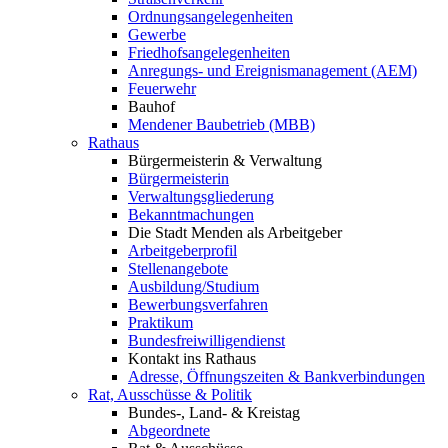
Ordnungsangelegenheiten
Gewerbe
Friedhofsangelegenheiten
Anregungs- und Ereignismanagement (AEM)
Feuerwehr
Bauhof
Mendener Baubetrieb (MBB)
Rathaus
Bürgermeisterin & Verwaltung
Bürgermeisterin
Verwaltungsgliederung
Bekanntmachungen
Die Stadt Menden als Arbeitgeber
Arbeitgeberprofil
Stellenangebote
Ausbildung/Studium
Bewerbungsverfahren
Praktikum
Bundesfreiwilligendienst
Kontakt ins Rathaus
Adresse, Öffnungszeiten & Bankverbindungen
Rat, Ausschüsse & Politik
Bundes-, Land- & Kreistag
Abgeordnete