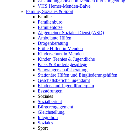
Ausbildungsbörsen in Menden und Umgebung
VHS Hemer-Menden-Balve
Familie, Soziales & Sport
Familie
Familienbüro
Familienlotse
Allgemeiner Sozialer Dienst (ASD)
Ambulante Hilfen
Drogenberatung
Frühe Hilfen in Menden
Kinderschutz in Menden
Kinder, Teenies & Jugendliche
Kitas & Kindertagespflege
Schwangerschaftsberatung
Stationäre Hilfen und Eingliederungshilfen
Geschäftsbericht Jugendamt
Kinder- und Jugendförderplan
Essstörungen
Soziales
Sozialbericht
Bürgerengagement
Gleichstellung
Integration
Soziales
Sport