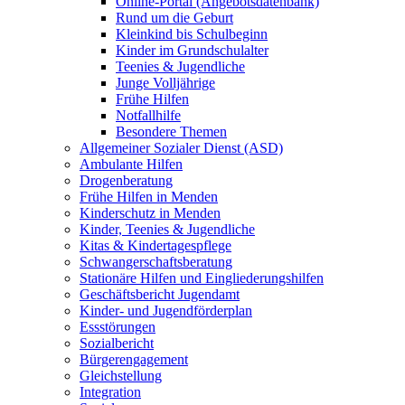
Online-Portal (Angebotsdatenbank)
Rund um die Geburt
Kleinkind bis Schulbeginn
Kinder im Grundschulalter
Teenies & Jugendliche
Junge Volljährige
Frühe Hilfen
Notfallhilfe
Besondere Themen
Allgemeiner Sozialer Dienst (ASD)
Ambulante Hilfen
Drogenberatung
Frühe Hilfen in Menden
Kinderschutz in Menden
Kinder, Teenies & Jugendliche
Kitas & Kindertagespflege
Schwangerschaftsberatung
Stationäre Hilfen und Eingliederungshilfen
Geschäftsbericht Jugendamt
Kinder- und Jugendförderplan
Essstörungen
Sozialbericht
Bürgerengagement
Gleichstellung
Integration