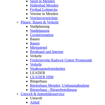
Sport in Menden
Hallenbad Menden
Freibad Leitmecke
Vereine in Menden
Vereinsverzeichnis
Planen, Bauen & Verkehr
Stadtplanung
Stadtplanung
Geoinformation
Bauen
Bauen
Mietspiegel
Breitband und Internet
Verkehr
Förderprojekt Radweg Untere Promenade
Verkehr
Straßenangelegenheiten
LEADER
LEADER HIM
Bürgerhaus
Bürgerhaus Menden, Umbaumaßnahme
Bürgerhaus - Bürgerbeteiligung
Umwelt & Immobilienservice
Umwelt
Abfall