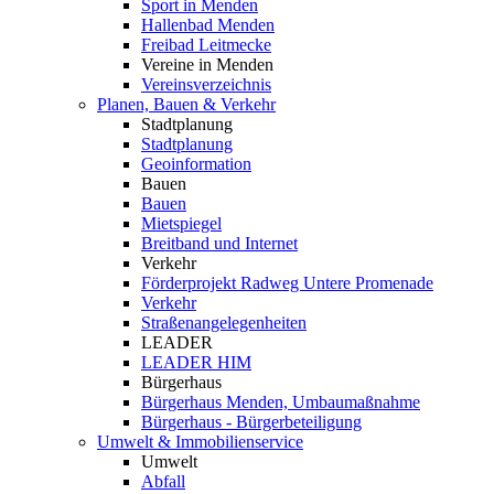
Sport in Menden
Hallenbad Menden
Freibad Leitmecke
Vereine in Menden
Vereinsverzeichnis
Planen, Bauen & Verkehr
Stadtplanung
Stadtplanung
Geoinformation
Bauen
Bauen
Mietspiegel
Breitband und Internet
Verkehr
Förderprojekt Radweg Untere Promenade
Verkehr
Straßenangelegenheiten
LEADER
LEADER HIM
Bürgerhaus
Bürgerhaus Menden, Umbaumaßnahme
Bürgerhaus - Bürgerbeteiligung
Umwelt & Immobilienservice
Umwelt
Abfall