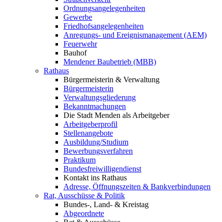
Ordnungsangelegenheiten
Gewerbe
Friedhofsangelegenheiten
Anregungs- und Ereignismanagement (AEM)
Feuerwehr
Bauhof
Mendener Baubetrieb (MBB)
Rathaus
Bürgermeisterin & Verwaltung
Bürgermeisterin
Verwaltungsgliederung
Bekanntmachungen
Die Stadt Menden als Arbeitgeber
Arbeitgeberprofil
Stellenangebote
Ausbildung/Studium
Bewerbungsverfahren
Praktikum
Bundesfreiwilligendienst
Kontakt ins Rathaus
Adresse, Öffnungszeiten & Bankverbindungen
Rat, Ausschüsse & Politik
Bundes-, Land- & Kreistag
Abgeordnete