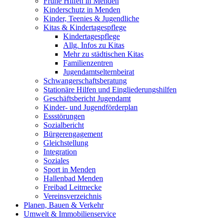
Frühe Hilfen in Menden
Kinderschutz in Menden
Kinder, Teenies & Jugendliche
Kitas & Kindertagespflege
Kindertagespflege
Allg. Infos zu Kitas
Mehr zu städtischen Kitas
Familienzentren
Jugendamtselternbeirat
Schwangerschaftsberatung
Stationäre Hilfen und Eingliederungshilfen
Geschäftsbericht Jugendamt
Kinder- und Jugendförderplan
Essstörungen
Sozialbericht
Bürgerengagement
Gleichstellung
Integration
Soziales
Sport in Menden
Hallenbad Menden
Freibad Leitmecke
Vereinsverzeichnis
Planen, Bauen & Verkehr
Umwelt & Immobilienservice