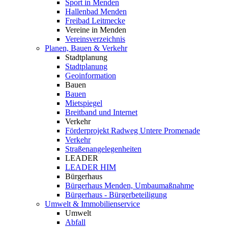
Sport in Menden
Hallenbad Menden
Freibad Leitmecke
Vereine in Menden
Vereinsverzeichnis
Planen, Bauen & Verkehr
Stadtplanung
Stadtplanung
Geoinformation
Bauen
Bauen
Mietspiegel
Breitband und Internet
Verkehr
Förderprojekt Radweg Untere Promenade
Verkehr
Straßenangelegenheiten
LEADER
LEADER HIM
Bürgerhaus
Bürgerhaus Menden, Umbaumaßnahme
Bürgerhaus - Bürgerbeteiligung
Umwelt & Immobilienservice
Umwelt
Abfall