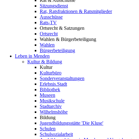
Rat & Ausschüsse
Sitzungsdienst
Rat, Ratsfraktionen & Ratsmitglieder
Ausschüsse
Rats-TV
Ortsrecht & Satzungen
Ortsrecht
Wahlen & Bürgerbeteiligung
Wahlen
Bürgerbeteiligung
Leben in Menden
Kultur & Bildung
Kultur
Kulturbüro
Sonderveranstaltungen
Erlebnis.Stadt
Bibliothek
Museen
Musikschule
Stadtarchiv
Wilhelmshöhe
Bildung
Jugendbildungsstätte 'Die Kluse'
Schulen
Schulsozialarbeit