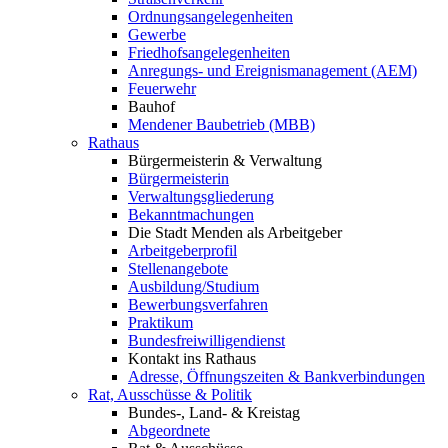
Ordnungsangelegenheiten
Gewerbe
Friedhofsangelegenheiten
Anregungs- und Ereignismanagement (AEM)
Feuerwehr
Bauhof
Mendener Baubetrieb (MBB)
Rathaus
Bürgermeisterin & Verwaltung
Bürgermeisterin
Verwaltungsgliederung
Bekanntmachungen
Die Stadt Menden als Arbeitgeber
Arbeitgeberprofil
Stellenangebote
Ausbildung/Studium
Bewerbungsverfahren
Praktikum
Bundesfreiwilligendienst
Kontakt ins Rathaus
Adresse, Öffnungszeiten & Bankverbindungen
Rat, Ausschüsse & Politik
Bundes-, Land- & Kreistag
Abgeordnete