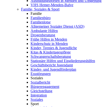
Ausbildungsbörsen in Menden und Umgebung
VHS Hemer-Menden-Balve
Familie, Soziales & Sport
Familie
Familienbüro
Familienlotse
Allgemeiner Sozialer Dienst (ASD)
Ambulante Hilfen
Drogenberatung
Frühe Hilfen in Menden
Kinderschutz in Menden
Kinder, Teenies & Jugendliche
Kitas & Kindertagespflege
Schwangerschaftsberatung
Stationäre Hilfen und Eingliederungshilfen
Geschäftsbericht Jugendamt
Kinder- und Jugendförderplan
Essstörungen
Soziales
Sozialbericht
Bürgerengagement
Gleichstellung
Integration
Soziales
Sport