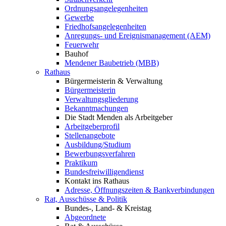
Ordnungsangelegenheiten
Gewerbe
Friedhofsangelegenheiten
Anregungs- und Ereignismanagement (AEM)
Feuerwehr
Bauhof
Mendener Baubetrieb (MBB)
Rathaus
Bürgermeisterin & Verwaltung
Bürgermeisterin
Verwaltungsgliederung
Bekanntmachungen
Die Stadt Menden als Arbeitgeber
Arbeitgeberprofil
Stellenangebote
Ausbildung/Studium
Bewerbungsverfahren
Praktikum
Bundesfreiwilligendienst
Kontakt ins Rathaus
Adresse, Öffnungszeiten & Bankverbindungen
Rat, Ausschüsse & Politik
Bundes-, Land- & Kreistag
Abgeordnete