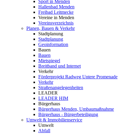
Sport in Menden
Hallenbad Menden
Freibad Leitmecke
Vereine in Menden
Vereinsverzeichnis
Planen, Bauen & Verkehr
Stadtplanung
Stadtplanung
Geoinformation
Bauen
Bauen
Mietspiegel
Breitband und Internet
Verkehr
Förderprojekt Radweg Untere Promenade
Verkehr
Straßenangelegenheiten
LEADER
LEADER HIM
Bürgerhaus
Bürgerhaus Menden, Umbaumaßnahme
Bürgerhaus - Bürgerbeteiligung
Umwelt & Immobilienservice
Umwelt
Abfall