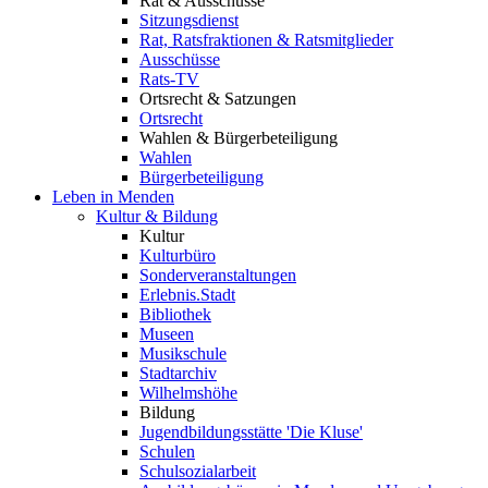
Rat & Ausschüsse
Sitzungsdienst
Rat, Ratsfraktionen & Ratsmitglieder
Ausschüsse
Rats-TV
Ortsrecht & Satzungen
Ortsrecht
Wahlen & Bürgerbeteiligung
Wahlen
Bürgerbeteiligung
Leben in Menden
Kultur & Bildung
Kultur
Kulturbüro
Sonderveranstaltungen
Erlebnis.Stadt
Bibliothek
Museen
Musikschule
Stadtarchiv
Wilhelmshöhe
Bildung
Jugendbildungsstätte 'Die Kluse'
Schulen
Schulsozialarbeit