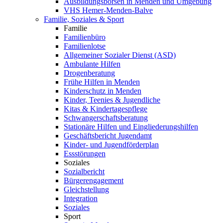
Ausbildungsbörsen in Menden und Umgebung
VHS Hemer-Menden-Balve
Familie, Soziales & Sport
Familie
Familienbüro
Familienlotse
Allgemeiner Sozialer Dienst (ASD)
Ambulante Hilfen
Drogenberatung
Frühe Hilfen in Menden
Kinderschutz in Menden
Kinder, Teenies & Jugendliche
Kitas & Kindertagespflege
Schwangerschaftsberatung
Stationäre Hilfen und Eingliederungshilfen
Geschäftsbericht Jugendamt
Kinder- und Jugendförderplan
Essstörungen
Soziales
Sozialbericht
Bürgerengagement
Gleichstellung
Integration
Soziales
Sport