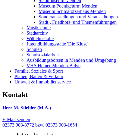
Stadtmuseum Menden
Museum Poenigeturm Menden
Museum Schmarotzerhaus Menden
Sonderausstellungen und Veranstaltungen
Stadt-, Friedhofs- und Themenführungen
Musikschule
Stadtarchiv
Wilhelmshöhe
Jugendbildungsstätte 'Die Kluse'
Schulen
Schulsozialarbeit
Ausbildungsbörsen in Menden und Umgebung
VHS Hemer-Menden-Balve
Familie, Soziales & Sport
Planen, Bauen & Verkehr
Umwelt & Immobilienservice
Kontakt
Herr M. Stiehler (M.A.)
E-Mail senden
02373 903-8772 bzw. 02373 903-1654