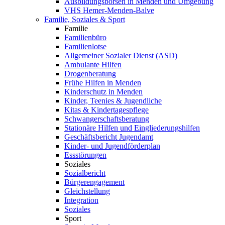
Ausbildungsbörsen in Menden und Umgebung
VHS Hemer-Menden-Balve
Familie, Soziales & Sport
Familie
Familienbüro
Familienlotse
Allgemeiner Sozialer Dienst (ASD)
Ambulante Hilfen
Drogenberatung
Frühe Hilfen in Menden
Kinderschutz in Menden
Kinder, Teenies & Jugendliche
Kitas & Kindertagespflege
Schwangerschaftsberatung
Stationäre Hilfen und Eingliederungshilfen
Geschäftsbericht Jugendamt
Kinder- und Jugendförderplan
Essstörungen
Soziales
Sozialbericht
Bürgerengagement
Gleichstellung
Integration
Soziales
Sport