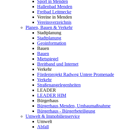
Sport in Menden
Hallenbad Menden
Freibad Leitmecke
Vereine in Menden
Vereinsverzeichnis
Planen, Bauen & Verkehr
Stadtplanung
Stadtplanung
Geoinformation
Bauen
Bauen
Mietspiegel
Breitband und Internet
Verkehr
Förderprojekt Radweg Untere Promenade
Verkehr
Straßenangelegenheiten
LEADER
LEADER HIM
Bürgerhaus
Bürgerhaus Menden, Umbaumaßnahme
Bürgerhaus - Bürgerbeteiligung
Umwelt & Immobilienservice
Umwelt
Abfall