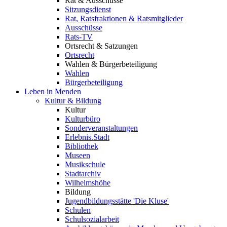
Rat & Ausschüsse
Sitzungsdienst
Rat, Ratsfraktionen & Ratsmitglieder
Ausschüsse
Rats-TV
Ortsrecht & Satzungen
Ortsrecht
Wahlen & Bürgerbeteiligung
Wahlen
Bürgerbeteiligung
Leben in Menden
Kultur & Bildung
Kultur
Kulturbüro
Sonderveranstaltungen
Erlebnis.Stadt
Bibliothek
Museen
Musikschule
Stadtarchiv
Wilhelmshöhe
Bildung
Jugendbildungsstätte 'Die Kluse'
Schulen
Schulsozialarbeit