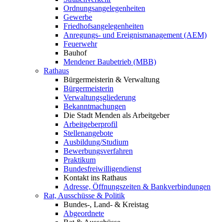
Ordnungsangelegenheiten
Gewerbe
Friedhofsangelegenheiten
Anregungs- und Ereignismanagement (AEM)
Feuerwehr
Bauhof
Mendener Baubetrieb (MBB)
Rathaus
Bürgermeisterin & Verwaltung
Bürgermeisterin
Verwaltungsgliederung
Bekanntmachungen
Die Stadt Menden als Arbeitgeber
Arbeitgeberprofil
Stellenangebote
Ausbildung/Studium
Bewerbungsverfahren
Praktikum
Bundesfreiwilligendienst
Kontakt ins Rathaus
Adresse, Öffnungszeiten & Bankverbindungen
Rat, Ausschüsse & Politik
Bundes-, Land- & Kreistag
Abgeordnete