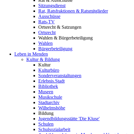
Rat & Ausschüsse
Sitzungsdienst
Rat, Ratsfraktionen & Ratsmitglieder
Ausschüsse
Rats-TV
Ortsrecht & Satzungen
Ortsrecht
Wahlen & Bürgerbeteiligung
Wahlen
Bürgerbeteiligung
Leben in Menden
Kultur & Bildung
Kultur
Kulturbüro
Sonderveranstaltungen
Erlebnis.Stadt
Bibliothek
Museen
Musikschule
Stadtarchiv
Wilhelmshöhe
Bildung
Jugendbildungsstätte 'Die Kluse'
Schulen
Schulsozialarbeit