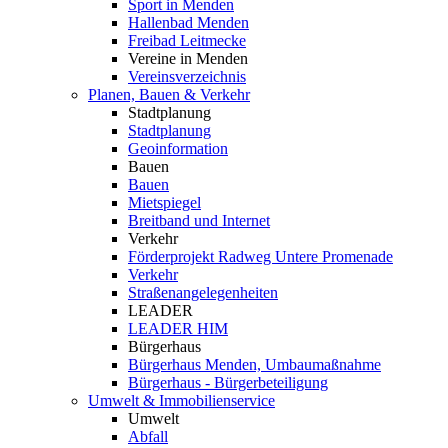
Sport in Menden
Hallenbad Menden
Freibad Leitmecke
Vereine in Menden
Vereinsverzeichnis
Planen, Bauen & Verkehr
Stadtplanung
Stadtplanung
Geoinformation
Bauen
Bauen
Mietspiegel
Breitband und Internet
Verkehr
Förderprojekt Radweg Untere Promenade
Verkehr
Straßenangelegenheiten
LEADER
LEADER HIM
Bürgerhaus
Bürgerhaus Menden, Umbaumaßnahme
Bürgerhaus - Bürgerbeteiligung
Umwelt & Immobilienservice
Umwelt
Abfall