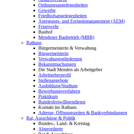
Ordnungsangelegenheiten
Gewerbe
Friedhofsangelegenheiten
Anregungs- und Ereignismanagement (AEM)
Feuerwehr
Bauhof
Mendener Baubetrieb (MBB)
Rathaus
Bürgermeisterin & Verwaltung
Bürgermeisterin
Verwaltungsgliederung
Bekanntmachungen
Die Stadt Menden als Arbeitgeber
Arbeitgeberprofil
Stellenangebote
Ausbildung/Studium
Bewerbungsverfahren
Praktikum
Bundesfreiwilligendienst
Kontakt ins Rathaus
Adresse, Öffnungszeiten & Bankverbindungen
Rat, Ausschüsse & Politik
Bundes-, Land- & Kreistag
Abgeordnete