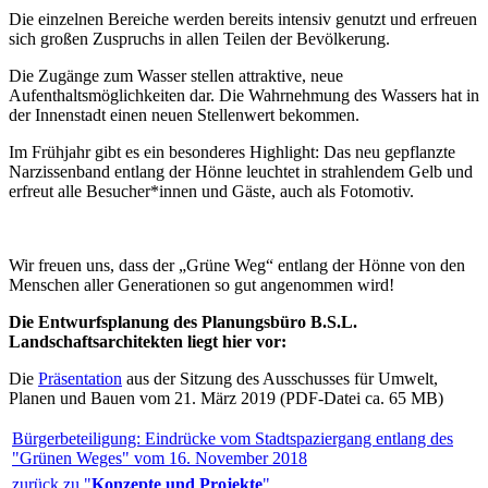
Die einzelnen Bereiche werden bereits intensiv genutzt und erfreuen
sich großen Zuspruchs in allen Teilen der Bevölkerung.
Die Zugänge zum Wasser stellen attraktive, neue
Aufenthaltsmöglichkeiten dar. Die Wahrnehmung des Wassers hat in
der Innenstadt einen neuen Stellenwert bekommen.
Im Frühjahr gibt es ein besonderes Highlight: Das neu gepflanzte
Narzissenband entlang der Hönne leuchtet in strahlendem Gelb und
erfreut alle Besucher*innen und Gäste, auch als Fotomotiv.
Wir freuen uns, dass der „Grüne Weg“ entlang der Hönne von den
Menschen aller Generationen so gut angenommen wird!
Die Entwurfsplanung des Planungsbüro B.S.L.
Landschaftsarchitekten liegt hier vor:
Die
Präsentation
aus der Sitzung des Ausschusses für Umwelt,
Planen und Bauen vom 21. März 2019 (PDF-Datei ca. 65 MB)
Bürgerbeteiligung: Eindrücke vom Stadtspaziergang entlang des
"Grünen Weges" vom 16. November 2018
zurück zu "
Konzepte und Projekte
"