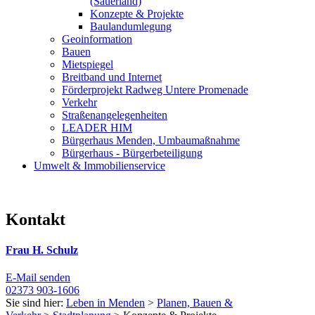
(Sauerland)
Konzepte & Projekte
Baulandumlegung
Geoinformation
Bauen
Mietspiegel
Breitband und Internet
Förderprojekt Radweg Untere Promenade
Verkehr
Straßenangelegenheiten
LEADER HIM
Bürgerhaus Menden, Umbaumaßnahme
Bürgerhaus - Bürgerbeteiligung
Umwelt & Immobilienservice
Kontakt
Frau H. Schulz
E-Mail senden
02373 903-1606
Sie sind hier:
Leben in Menden
>
Planen, Bauen &