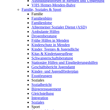
Ausbildungsbörsen in Menden und Umgebung
VHS Hemer-Menden-Balve
Familie, Soziales & Sport
Familie
Familienbüro
Familienlotse
Allgemeiner Sozialer Dienst (ASD)
Ambulante Hilfen
Drogenberatung
Frühe Hilfen in Menden
Kinderschutz in Menden
Kinder, Teenies & Jugendliche
Kitas & Kindertagespflege
Schwangerschaftsberatung
Stationäre Hilfen und Eingliederungshilfen
Geschäftsbericht Jugendamt
Kinder- und Jugendförderplan
Essstörungen
Soziales
Sozialbericht
Bürgerengagement
Gleichstellung
Integration
Soziales
Sport