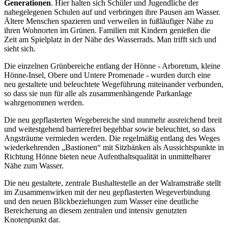
Generationen
. Hier halten sich Schüler und Jugendliche der
nahegelegenen Schulen auf und verbringen ihre Pausen am Wasser.
Ältere Menschen spazieren und verweilen in fußläufiger Nähe zu
ihren Wohnorten im Grünen. Familien mit Kindern genießen die
Zeit am Spielplatz in der Nähe des Wasserrads. Man trifft sich und
sieht sich.
Die einzelnen Grünbereiche entlang der Hönne - Arboretum, kleine
Hönne-Insel, Obere und Untere Promenade - wurden durch eine
neu gestaltete und beleuchtete Wegeführung miteinander verbunden,
so dass sie nun für alle als zusammenhängende Parkanlage
wahrgenommen werden.
Die neu gepflasterten Wegebereiche sind nunmehr ausreichend breit
und weitestgehend barrierefrei begehbar sowie beleuchtet, so dass
Angsträume vermieden werden. Die regelmäßig entlang des Weges
wiederkehrenden „Bastionen“ mit Sitzbänken als Aussichtspunkte in
Richtung Hönne bieten neue Aufenthaltsqualität in unmittelbarer
Nähe zum Wasser.
Die neu gestaltete, zentrale Bushaltestelle an der Walramstraße stellt
im Zusammenwirken mit der neu gepflasterten Wegeverbindung
und den neuen Blickbeziehungen zum Wasser eine deutliche
Bereicherung an diesem zentralen und intensiv genutzten
Knotenpunkt dar.