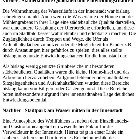
Vorher - Städtebauliche Qualitäten und Entwicklungschancen
Die Wahrnehmung der Wasserläufe in der Innenstadt war bislang
sehr eingeschränkt. Auch wenn die Wasserläufe der Hönne und des
Mühlengrabens in ihrer Lage eine städtebauliche Qualität darstellen,
war eine andere Gestaltung der Uferbereiche erforderlich, um diese
auch im Stadtbild besser wahrnehmbar und erlebbar zu machen. Die
Zugänglichkeit durch Treppen und Wege, die Ufer als
Aufenthaltsflächen zu nutzen oder die Möglichkeit für Kinder z.B.
durch Anstauungen hier gefahrlos zu spielen, dies alles stellte
bislang ungenutzte Entwicklungschancen für die Innenstadt dar.
Als bislang wenig genutzte Grünbereiche mit besonderen
städtebaulichen Qualitäten waren die kleine Hönne-Insel und das
Arboretum hervorzuheben. Aufgrund fehlender oder unattraktiver
Sitzgelegenheiten und Aufenthaltsflächen wurden diese Bereiche
bislang kaum von Bürgern oder Gästen genutzt. Diese Bereiche
boten insbesondere aufgrund ihrer innenstadtnahen Lage deutliches
Entwicklungspotential.
Nachher - Stadtpark am Wasser mitten in der Innenstadt
Eine Atmosphäre des Wohlfühlens ist neben dem Einzelhandels-
und Gastronomieangebot ein wesentlicher Faktor für die
Verweildauer in der Innenstadt. Hierzu trägt in erster Linie ein
sauberes, sicheres und barrierefreies Erscheinungsbild des