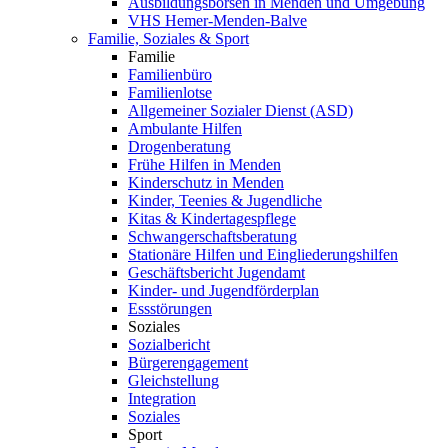
Ausbildungsbörsen in Menden und Umgebung
VHS Hemer-Menden-Balve
Familie, Soziales & Sport
Familie
Familienbüro
Familienlotse
Allgemeiner Sozialer Dienst (ASD)
Ambulante Hilfen
Drogenberatung
Frühe Hilfen in Menden
Kinderschutz in Menden
Kinder, Teenies & Jugendliche
Kitas & Kindertagespflege
Schwangerschaftsberatung
Stationäre Hilfen und Eingliederungshilfen
Geschäftsbericht Jugendamt
Kinder- und Jugendförderplan
Essstörungen
Soziales
Sozialbericht
Bürgerengagement
Gleichstellung
Integration
Soziales
Sport