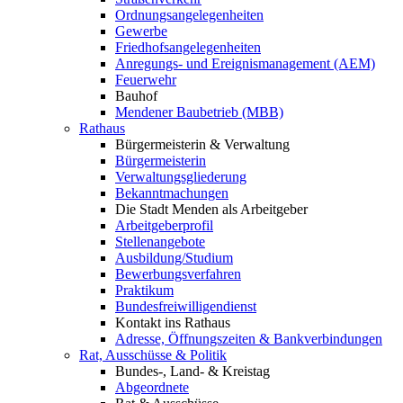
Ordnungsangelegenheiten
Gewerbe
Friedhofsangelegenheiten
Anregungs- und Ereignismanagement (AEM)
Feuerwehr
Bauhof
Mendener Baubetrieb (MBB)
Rathaus
Bürgermeisterin & Verwaltung
Bürgermeisterin
Verwaltungsgliederung
Bekanntmachungen
Die Stadt Menden als Arbeitgeber
Arbeitgeberprofil
Stellenangebote
Ausbildung/Studium
Bewerbungsverfahren
Praktikum
Bundesfreiwilligendienst
Kontakt ins Rathaus
Adresse, Öffnungszeiten & Bankverbindungen
Rat, Ausschüsse & Politik
Bundes-, Land- & Kreistag
Abgeordnete