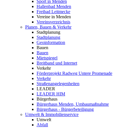
Sport in Menden
Hallenbad Menden
Freibad Leitmecke
Vereine in Menden
Vereinsverzeichnis
Planen, Bauen & Verkehr
Stadtplanung
Stadtplanung
Geoinformation
Bauen
Bauen
Mietspiegel
Breitband und Internet
Verkehr
Förderprojekt Radweg Untere Promenade
Verkehr
Straßenangelegenheiten
LEADER
LEADER HIM
Bürgerhaus
Bürgerhaus Menden, Umbaumaßnahme
Bürgerhaus - Bürgerbeteiligung
Umwelt & Immobilienservice
Umwelt
Abfall