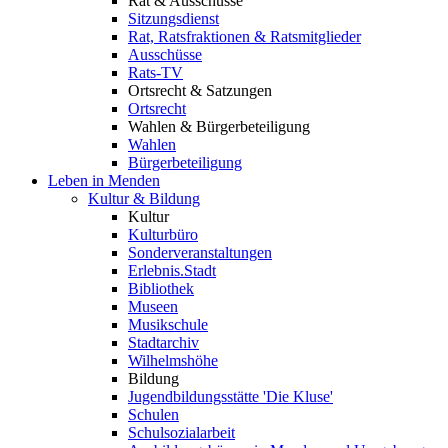
Rat & Ausschüsse
Sitzungsdienst
Rat, Ratsfraktionen & Ratsmitglieder
Ausschüsse
Rats-TV
Ortsrecht & Satzungen
Ortsrecht
Wahlen & Bürgerbeteiligung
Wahlen
Bürgerbeteiligung
Leben in Menden
Kultur & Bildung
Kultur
Kulturbüro
Sonderveranstaltungen
Erlebnis.Stadt
Bibliothek
Museen
Musikschule
Stadtarchiv
Wilhelmshöhe
Bildung
Jugendbildungsstätte 'Die Kluse'
Schulen
Schulsozialarbeit