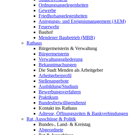
Ordnungsangelegenheiten
Gewerbe
Friedhofsangelegenheiten
Anregungs- und Ereignismanagement (AEM)
Feuerwehr
Bauhof
Mendener Baubetrieb (MBB)
Rathaus
Bürgermeisterin & Verwaltung
Bürgermeisterin
Verwaltungsgliederung
Bekanntmachungen
Die Stadt Menden als Arbeitgeber
Arbeitgeberprofil
Stellenangebote
Ausbildung/Studium
Bewerbungsverfahren
Praktikum
Bundesfreiwilligendienst
Kontakt ins Rathaus
Adresse, Öffnungszeiten & Bankverbindungen
Rat, Ausschüsse & Politik
Bundes-, Land- & Kreistag
Abgeordnete