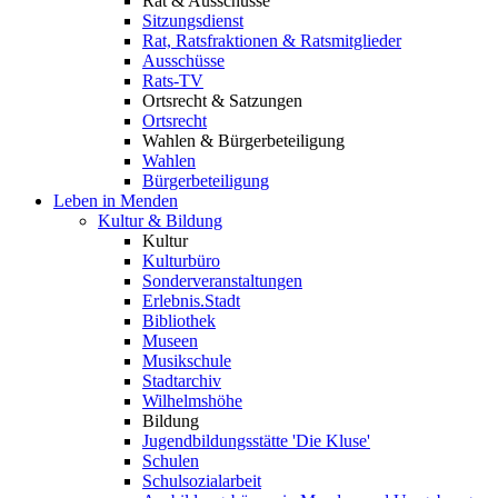
Rat & Ausschüsse
Sitzungsdienst
Rat, Ratsfraktionen & Ratsmitglieder
Ausschüsse
Rats-TV
Ortsrecht & Satzungen
Ortsrecht
Wahlen & Bürgerbeteiligung
Wahlen
Bürgerbeteiligung
Leben in Menden
Kultur & Bildung
Kultur
Kulturbüro
Sonderveranstaltungen
Erlebnis.Stadt
Bibliothek
Museen
Musikschule
Stadtarchiv
Wilhelmshöhe
Bildung
Jugendbildungsstätte 'Die Kluse'
Schulen
Schulsozialarbeit