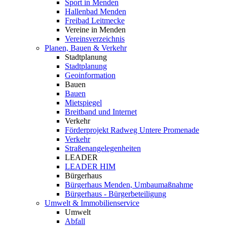
Sport in Menden
Hallenbad Menden
Freibad Leitmecke
Vereine in Menden
Vereinsverzeichnis
Planen, Bauen & Verkehr
Stadtplanung
Stadtplanung
Geoinformation
Bauen
Bauen
Mietspiegel
Breitband und Internet
Verkehr
Förderprojekt Radweg Untere Promenade
Verkehr
Straßenangelegenheiten
LEADER
LEADER HIM
Bürgerhaus
Bürgerhaus Menden, Umbaumaßnahme
Bürgerhaus - Bürgerbeteiligung
Umwelt & Immobilienservice
Umwelt
Abfall