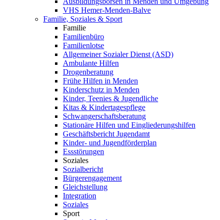
Ausbildungsbörsen in Menden und Umgebung
VHS Hemer-Menden-Balve
Familie, Soziales & Sport
Familie
Familienbüro
Familienlotse
Allgemeiner Sozialer Dienst (ASD)
Ambulante Hilfen
Drogenberatung
Frühe Hilfen in Menden
Kinderschutz in Menden
Kinder, Teenies & Jugendliche
Kitas & Kindertagespflege
Schwangerschaftsberatung
Stationäre Hilfen und Eingliederungshilfen
Geschäftsbericht Jugendamt
Kinder- und Jugendförderplan
Essstörungen
Soziales
Sozialbericht
Bürgerengagement
Gleichstellung
Integration
Soziales
Sport