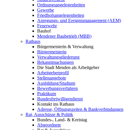
Ordnungsangelegenheiten
Gewerbe
Friedhofsangelegenheiten
Anregungs- und Ereignismanagement (AEM)
Feuerwehr
Bauhof
Mendener Baubetrieb (MBB)
Rathaus
Bürgermeisterin & Verwaltung
Bürgermeisterin
Verwaltungsgliederung
Bekanntmachungen
Die Stadt Menden als Arbeitgeber
Arbeitgeberprofil
Stellenangebote
Ausbildung/Studium
Bewerbungsverfahren
Praktikum
Bundesfreiwilligendienst
Kontakt ins Rathaus
Adresse, Öffnungszeiten & Bankverbindungen
Rat, Ausschüsse & Politik
Bundes-, Land- & Kreistag
Abgeordnete