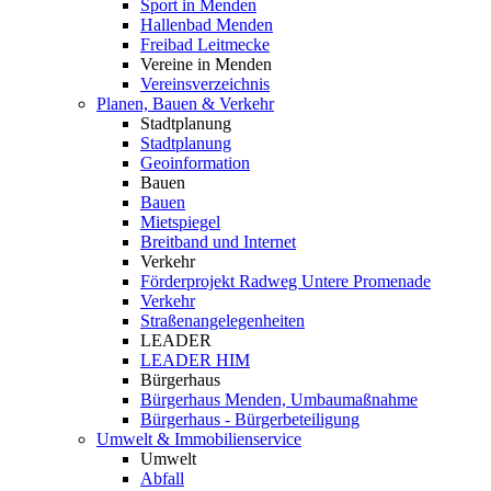
Sport in Menden
Hallenbad Menden
Freibad Leitmecke
Vereine in Menden
Vereinsverzeichnis
Planen, Bauen & Verkehr
Stadtplanung
Stadtplanung
Geoinformation
Bauen
Bauen
Mietspiegel
Breitband und Internet
Verkehr
Förderprojekt Radweg Untere Promenade
Verkehr
Straßenangelegenheiten
LEADER
LEADER HIM
Bürgerhaus
Bürgerhaus Menden, Umbaumaßnahme
Bürgerhaus - Bürgerbeteiligung
Umwelt & Immobilienservice
Umwelt
Abfall