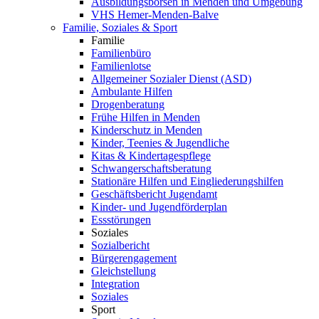
Ausbildungsbörsen in Menden und Umgebung
VHS Hemer-Menden-Balve
Familie, Soziales & Sport
Familie
Familienbüro
Familienlotse
Allgemeiner Sozialer Dienst (ASD)
Ambulante Hilfen
Drogenberatung
Frühe Hilfen in Menden
Kinderschutz in Menden
Kinder, Teenies & Jugendliche
Kitas & Kindertagespflege
Schwangerschaftsberatung
Stationäre Hilfen und Eingliederungshilfen
Geschäftsbericht Jugendamt
Kinder- und Jugendförderplan
Essstörungen
Soziales
Sozialbericht
Bürgerengagement
Gleichstellung
Integration
Soziales
Sport