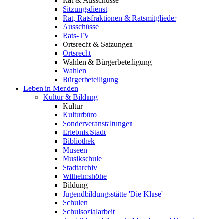
Rat & Ausschüsse
Sitzungsdienst
Rat, Ratsfraktionen & Ratsmitglieder
Ausschüsse
Rats-TV
Ortsrecht & Satzungen
Ortsrecht
Wahlen & Bürgerbeteiligung
Wahlen
Bürgerbeteiligung
Leben in Menden
Kultur & Bildung
Kultur
Kulturbüro
Sonderveranstaltungen
Erlebnis.Stadt
Bibliothek
Museen
Musikschule
Stadtarchiv
Wilhelmshöhe
Bildung
Jugendbildungsstätte 'Die Kluse'
Schulen
Schulsozialarbeit