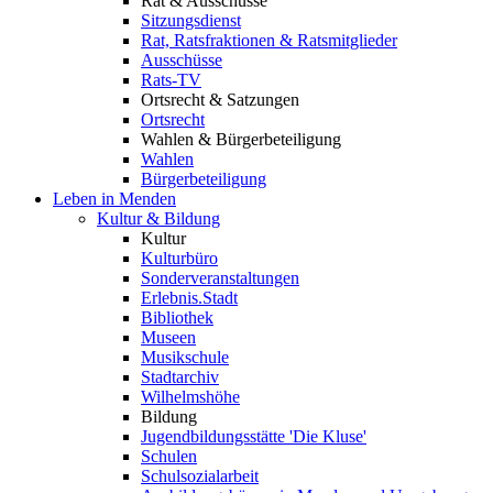
Rat & Ausschüsse
Sitzungsdienst
Rat, Ratsfraktionen & Ratsmitglieder
Ausschüsse
Rats-TV
Ortsrecht & Satzungen
Ortsrecht
Wahlen & Bürgerbeteiligung
Wahlen
Bürgerbeteiligung
Leben in Menden
Kultur & Bildung
Kultur
Kulturbüro
Sonderveranstaltungen
Erlebnis.Stadt
Bibliothek
Museen
Musikschule
Stadtarchiv
Wilhelmshöhe
Bildung
Jugendbildungsstätte 'Die Kluse'
Schulen
Schulsozialarbeit