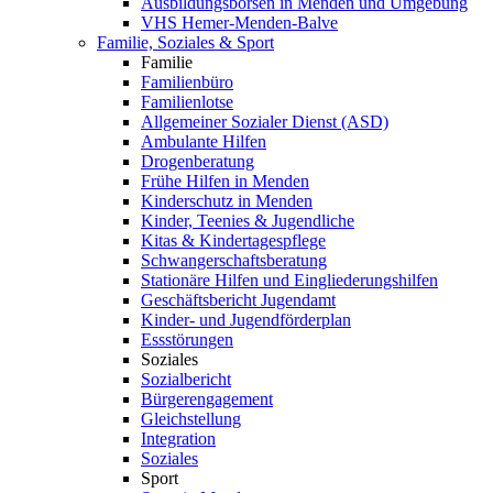
Ausbildungsbörsen in Menden und Umgebung
VHS Hemer-Menden-Balve
Familie, Soziales & Sport
Familie
Familienbüro
Familienlotse
Allgemeiner Sozialer Dienst (ASD)
Ambulante Hilfen
Drogenberatung
Frühe Hilfen in Menden
Kinderschutz in Menden
Kinder, Teenies & Jugendliche
Kitas & Kindertagespflege
Schwangerschaftsberatung
Stationäre Hilfen und Eingliederungshilfen
Geschäftsbericht Jugendamt
Kinder- und Jugendförderplan
Essstörungen
Soziales
Sozialbericht
Bürgerengagement
Gleichstellung
Integration
Soziales
Sport