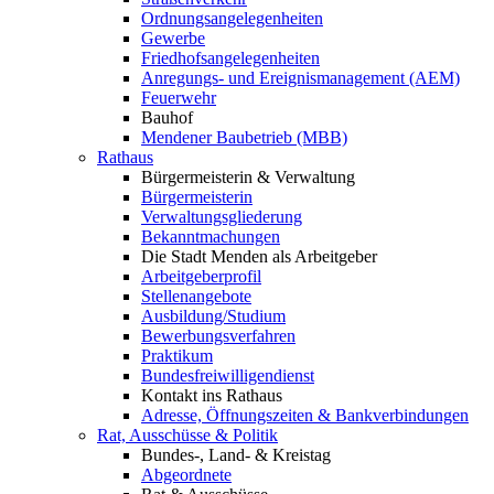
Ordnungsangelegenheiten
Gewerbe
Friedhofsangelegenheiten
Anregungs- und Ereignismanagement (AEM)
Feuerwehr
Bauhof
Mendener Baubetrieb (MBB)
Rathaus
Bürgermeisterin & Verwaltung
Bürgermeisterin
Verwaltungsgliederung
Bekanntmachungen
Die Stadt Menden als Arbeitgeber
Arbeitgeberprofil
Stellenangebote
Ausbildung/Studium
Bewerbungsverfahren
Praktikum
Bundesfreiwilligendienst
Kontakt ins Rathaus
Adresse, Öffnungszeiten & Bankverbindungen
Rat, Ausschüsse & Politik
Bundes-, Land- & Kreistag
Abgeordnete