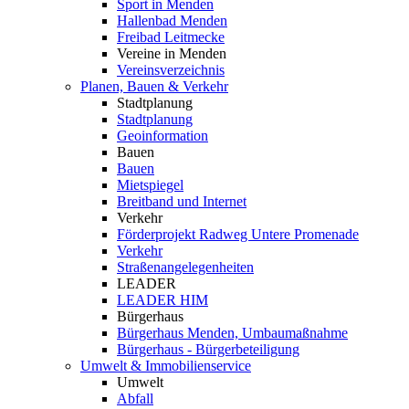
Sport in Menden
Hallenbad Menden
Freibad Leitmecke
Vereine in Menden
Vereinsverzeichnis
Planen, Bauen & Verkehr
Stadtplanung
Stadtplanung
Geoinformation
Bauen
Bauen
Mietspiegel
Breitband und Internet
Verkehr
Förderprojekt Radweg Untere Promenade
Verkehr
Straßenangelegenheiten
LEADER
LEADER HIM
Bürgerhaus
Bürgerhaus Menden, Umbaumaßnahme
Bürgerhaus - Bürgerbeteiligung
Umwelt & Immobilienservice
Umwelt
Abfall