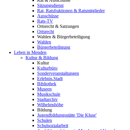
Rat & Ausschüsse
Sitzungsdienst
Rat, Ratsfraktionen & Ratsmitglieder
Ausschüsse
Rats-TV
Ortsrecht & Satzungen
Ortsrecht
Wahlen & Bürgerbeteiligung
Wahlen
Bürgerbeteiligung
Leben in Menden
Kultur & Bildung
Kultur
Kulturbüro
Sonderveranstaltungen
Erlebnis.Stadt
Bibliothek
Museen
Musikschule
Stadtarchiv
Wilhelmshöhe
Bildung
Jugendbildungsstätte 'Die Kluse'
Schulen
Schulsozialarbeit