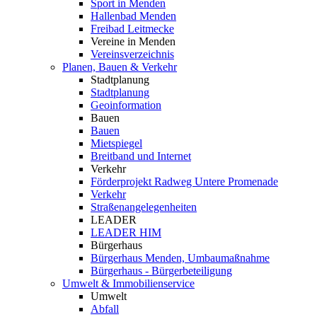
Sport in Menden
Hallenbad Menden
Freibad Leitmecke
Vereine in Menden
Vereinsverzeichnis
Planen, Bauen & Verkehr
Stadtplanung
Stadtplanung
Geoinformation
Bauen
Bauen
Mietspiegel
Breitband und Internet
Verkehr
Förderprojekt Radweg Untere Promenade
Verkehr
Straßenangelegenheiten
LEADER
LEADER HIM
Bürgerhaus
Bürgerhaus Menden, Umbaumaßnahme
Bürgerhaus - Bürgerbeteiligung
Umwelt & Immobilienservice
Umwelt
Abfall