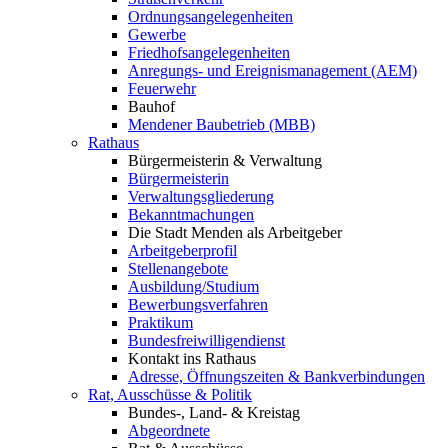
Ordnungsangelegenheiten
Gewerbe
Friedhofsangelegenheiten
Anregungs- und Ereignismanagement (AEM)
Feuerwehr
Bauhof
Mendener Baubetrieb (MBB)
Rathaus
Bürgermeisterin & Verwaltung
Bürgermeisterin
Verwaltungsgliederung
Bekanntmachungen
Die Stadt Menden als Arbeitgeber
Arbeitgeberprofil
Stellenangebote
Ausbildung/Studium
Bewerbungsverfahren
Praktikum
Bundesfreiwilligendienst
Kontakt ins Rathaus
Adresse, Öffnungszeiten & Bankverbindungen
Rat, Ausschüsse & Politik
Bundes-, Land- & Kreistag
Abgeordnete