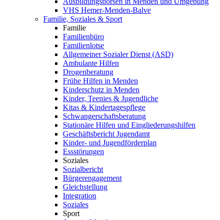
Ausbildungsbörsen in Menden und Umgebung
VHS Hemer-Menden-Balve
Familie, Soziales & Sport
Familie
Familienbüro
Familienlotse
Allgemeiner Sozialer Dienst (ASD)
Ambulante Hilfen
Drogenberatung
Frühe Hilfen in Menden
Kinderschutz in Menden
Kinder, Teenies & Jugendliche
Kitas & Kindertagespflege
Schwangerschaftsberatung
Stationäre Hilfen und Eingliederungshilfen
Geschäftsbericht Jugendamt
Kinder- und Jugendförderplan
Essstörungen
Soziales
Sozialbericht
Bürgerengagement
Gleichstellung
Integration
Soziales
Sport